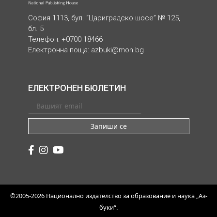
София 1113, бул. “Цариградско шосе” № 125,
бл. 5
Телефон: +0700 18466
Електронна поща:
azbuki@mon.bg
ЕЛЕКТРОНЕН БЮЛЕТИН
Запиши се
©2005-2026 Национално издателство за образование и наука „Аз-
буки“.