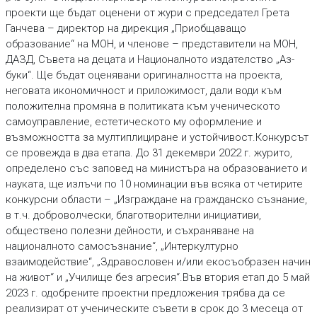
проекти ще бъдат оценени от жури с председател Грета
Ганчева – директор на дирекция „Приобщаващо
образование“ на МОН, и членове – представители на МОН,
ДАЗД, Съвета на децата и Националното издателство „Аз-
буки“. Ще бъдат оценявани оригиналността на проекта,
неговата икономичност и приложимост, дали води към
положителна промяна в политиката към ученическото
самоуправление, естетическото му оформление и
възможността за мултиплициране и устойчивост.Конкурсът
се провежда в два етапа. До 31 декември 2022 г. журито,
определено със заповед на министъра на образованието и
науката, ще излъчи по 10 номинации във всяка от четирите
конкурсни области – „Изграждане на гражданско съзнание,
в т.ч. доброволчески, благотворителни инициативи,
обществено полезни дейности, и съхраняване на
националното самосъзнание“, „Интеркултурно
взаимодействие“, „Здравословен и/или екосъобразен начин
на живот“ и „Училище без агресия“.Във втория етап до 5 май
2023 г. одобрените проектни предложения трябва да се
реализират от ученическите съвети в срок до 3 месеца от