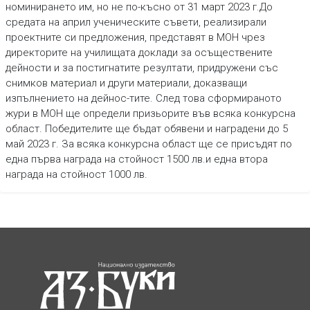
номинирането им, но не по-късно от 31 март 2023 г.До
средата на април ученическите съвети, реализирали
проектните си предложения, представят в МОН чрез
директорите на училищата доклади за осъществените
дейности и за постигнатите резултати, придружени със
снимков материал и други материали, доказващи
изпълнението на дейнос-тите. След това сформираното
жури в МОН ще определи призьорите във всяка конкурсна
област. Победителите ще бъдат обявени и наградени до 5
май 2023 г. За всяка конкурсна област ще се присъдят по
една първа награда на стойност 1500 лв.и една втора
награда на стойност 1000 лв.