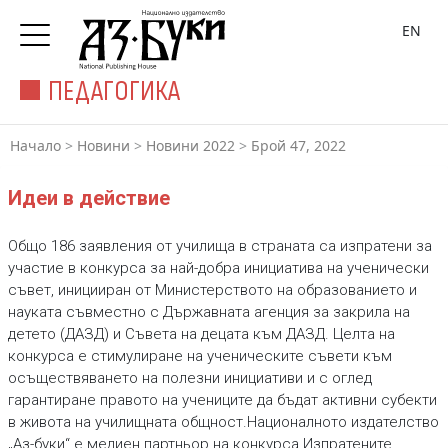
EN
ПЕДАГОГИКА
Начало
>
Новини
>
Новини 2022
>
Брой 47, 2022
Идеи в действие
Общо 186 заявления от училища в страната са изпратени за
участие в конкурса за най-добра инициатива на ученически
съвет, иницииран от Министерството на образованието и
науката съвместно с Държавната агенция за закрила на
детето (ДАЗД) и Съвета на децата към ДАЗД. Целта на
конкурса е стимулиране на ученическите съвети към
осъществяването на полезни инициативи и с оглед
гарантиране правото на учениците да бъдат активни субекти
в живота на училищната общност.Националното издателство
„Аз-буки“ е медиен партньор на конкурса.Изпратените