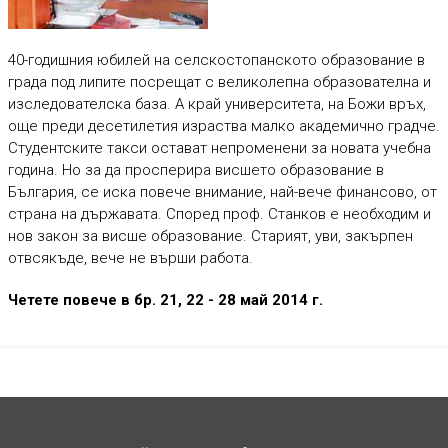
40-годишния юбилей на селскостопанското образование в
града под липите посрещат с великолепна образователна и
изследователска база. А край университета, на Божи връх,
още преди десетилетия израства малко академично градче.
Студентските такси остават непроменени за новата учебна
година. Но за да просперира висшето образование в
България, се иска повече внимание, най-вече финансово, от
страна на държавата. Според проф. Станков е необходим и
нов закон за висше образование. Старият, уви, закърпен
отвсякъде, вече не върши работа.
Четете повече в бр. 21, 22 - 28 май 2014 г.