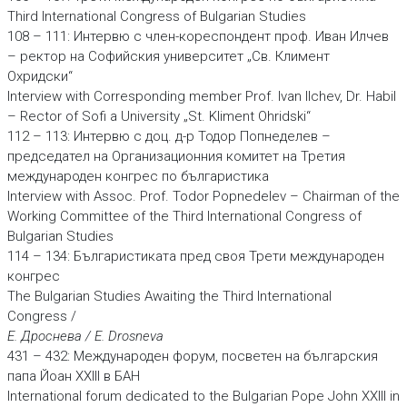
Third International Congress of Bulgarian Studies
108 – 111: Интервю с член-кореспондент проф. Иван Илчев
– ректор на Софийския университет „Св. Климент
Охридски“
Interview with Corresponding member Prof. Ivan Ilchev, Dr. Habil
– Rector of Sofi a University „St. Kliment Ohridski“
112 – 113: Интервю с доц. д-р Тодор Попнеделев –
председател на Организационния комитет на Третия
международен конгрес по българистика
Interview with Assoc. Prof. Todor Popnedelev – Chairman of the
Working Committee of the Third International Congress of
Bulgarian Studies
114 – 134: Българистиката пред своя Трети международен
конгрес
The Bulgarian Studies Awaiting the Third International
Congress /
Е. Дроснева / E. Drosneva
431 – 432: Международен форум, посветен на българския
папа Йоан ХХІІІ в БАН
International forum dedicated to the Bulgarian Pope John XXIII in