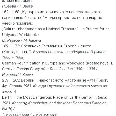
Iсторiя Болгарiї
)
/
И.Баева / I. Baeva
162 – 168: „Културно-историческото наследство като
национално богатство“ – един проект за нестандартно
учебно помагало
„Cultural Inheritance as a National Treasure“ – a Project for an
Untypical Workbook /
М. Радева / M. Radeva
169 – 173: Обединена Германия в Европа и света
(Костадинова, Т.
Външна политика на обединена Германия
1990 – 1998
)
German Reunifi cation in Europe and Worldwide (Kostadinova, T.
German Foreign Policy after Reunifi cation 1990 – 1998
/
И. Баева/ I. Baeva
259 – 263: Берлин – най-опасното място на земята (Кемп,
Фр.
Берлин 1961. Кенеди,Хрушчов и най-опасното място на
земята
)
Berlin – the Мost Dangerous Place on Earth (Kemp, Fr.
Berlin
1961: Kennedy, Khrushchev, and the Most
Dangerous Place on
Earth
) /
Т. Костадинова / T. Kostadinova