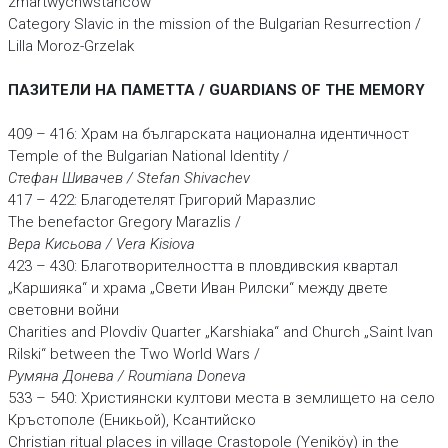
zmartwychwstańców
Category Slavic in the mission of the Bulgarian Resurrection /
Lilla Moroz-Grzelak
ПАЗИТЕЛИ НА ПАМЕТТА / GUARDIANS OF THE MEMORY
409 – 416: Храм на българската национална идентичност
Temple of the Bulgarian National Identity /
Стефан Шивачев / Stefan Shivachev
417 – 422: Благодетелят Григорий Маразлис
The benefactor Gregory Marazlis /
Вера Кисьова / Vera Kisiova
423 – 430: Благотворителността в пловдивския квартал
„Каршияка“ и храма „Свети Иван Рилски“ между двете
световни войни
Charities and Plovdiv Quarter „Karshiaka“ and Church „Saint Ivan
Rilski“ between the Two World Wars /
Румяна Донева / Roumiana Doneva
533 – 540: Християнски култови места в землището на село
Кръстополе (Еникьой), Ксантийско
Christian ritual places in village Crastopole (Yeniköy) in the