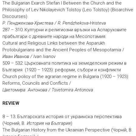
The Bulgarian Exarch Stefan I Between the Church and the
Philosophy of Lev Nikolayevich Tolstoy (Leo Tolstoy) (Bioarchive
Discourses)
Р. Пенджекова-Христева / R. Pendzhekova-Hristeva
287 – 310: Културни и религиозни връзки на Аспаруховите
прабългари с древните народи на Месопотамия
Cultural and Religious Links between the Asparukh
Protobulgarians and the Ancient Peoples of Mesopotamia /
Иван Иванов / Ivan Ivanov
509 – 532: Църковната политика на земеделския режим в
България (1920 – 1923): реформи, събори и конфликти
Church policy of the agrarian regime in Bulgaria (1920 – 1923):
Reforms, Councils and Conflicts /
Цветомира Антонова / Tsvetomira Antonova
REVIEW
8 – 13: Българската история от украинска перспектива
(Чорний, В.
История
на България
)
The Bulgarian History from the Ukrainian Perspective (Чорнiй, В.