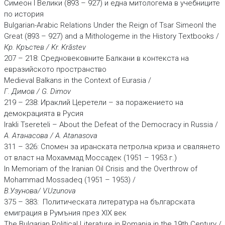
Симеон I Велики (893 – 927) и една митологема в учебниците
по история
Bulgarian-Arabic Relations Under the Reign of Tsar SimeonI the
Great (893 – 927) and a Mithologeme in the History Textbooks /
Кр. Кръстев / Kr. Krăstev
207 – 218: Средновековните Балкани в контекста на
евразийското пространство
Medieval Balkans in the Context of Eurasia /
Г. Димов / G. Dimov
219 – 238: Ираклий Церетели – за поражението на
демокрацията в Русия
Irakli Tsereteli – About the Defeat of the Democracy in Russia /
А. Атанасова / A. Atanasova
311 – 326: Спомен за иранската петролна криза и свалянето
от власт на Мохаммад Моссадек (1951 – 1953 г.)
In Memoriam of the Iranian Oil Crisis and the Overthrow оf
Mohammad Mossadeq (1951 – 1953) /
В.Узунова/ V.Uzunova
375 – 383: Политическата литература на българската
емиграция в Румъния през ХІХ век
The Bulgarian Political Literature in Romania in the 19th Century /