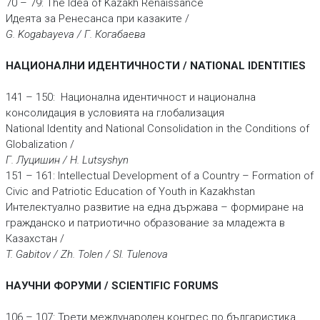
70 – 79: The Idea of Kazakh Renaissance
Идеята за Ренесанса при казаките /
G. Kogabayeva / Г. Когабаева
НАЦИОНАЛНИ ИДЕНТИЧНОСТИ / NATIONAL IDENTITIES
141 – 150: Национална идентичност и национална
консолидация в условията на глобализация
National Identity and National Consolidation in the Conditions of
Globalization /
Г. Луцишин / H. Lutsyshyn
151 – 161: Intellectual Development of a Country – Formation of
Civic and Patriotic Education of Youth in Kazakhstan
Интелектуално развитие на една държава – формиране на
гражданско и патриотично образование за младежта в
Казахстан /
T. Gabitov / Zh. Tolen / Sl. Tulenova
НАУЧНИ ФОРУМИ / SCIENTIFIC FORUMS
106 – 107: Трети международен конгрес по българистика