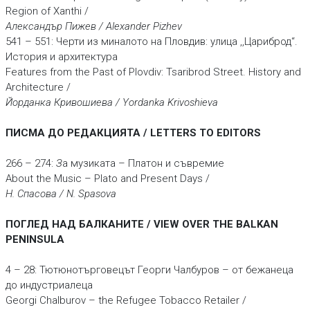
Region of Xanthi /
Александър Пижев / Alexander Pizhev
541 – 551: Черти из миналото на Пловдив: улица ,,Цариброд“.
История и архитектура
Features from the Past of Plovdiv: Tsaribrod Street. History and
Architecture /
Йорданка Кривошиева / Yordanka Krivoshieva
ПИСМА ДО РЕДАКЦИЯТА / LETTERS TO EDITORS
266 – 274:
З
а музиката – Платон и съвремие
About the Music – Plato and Present Days /
Н. Спасова / N. Spasova
ПОГЛЕД НАД БАЛКАНИТЕ / VIEW OVER THE BALKAN
PENINSULA
4 – 28: Тютюнотърговецът Георги Чалбуров – от бежанеца
до индустриалеца
Georgi Chalburov – the Refugee Tobacco Retailer /