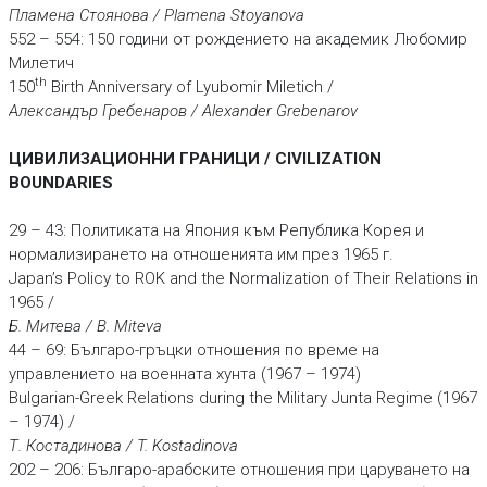
Пламена Стоянова / Plamena Stoyanova
552 – 554: 150 години от рождението на академик Любомир
Милетич
th
150
Birth Anniversary of Lyubomir Miletich /
Александър Гребенаров / Alexander Grebenarov
ЦИВИЛИЗАЦИОННИ ГРАНИЦИ / CIVILIZATION
BOUNDARIES
29 – 43: Политиката на Япония към Република Корея и
нормализирането на отношенията им през 1965 г.
Japan’s Policy to ROK and the Normalization of Their Relations in
1965 /
Б. Митева / B. Miteva
44 – 69: Българо-гръцки отношения по време на
управлението на военната хунта (1967 – 1974)
Bulgarian-Greek Relations during the Military Junta Regime (1967
– 1974) /
Т. Костадинова / T. Kostadinova
202 – 206: Българо-арабските отношения при царуването на