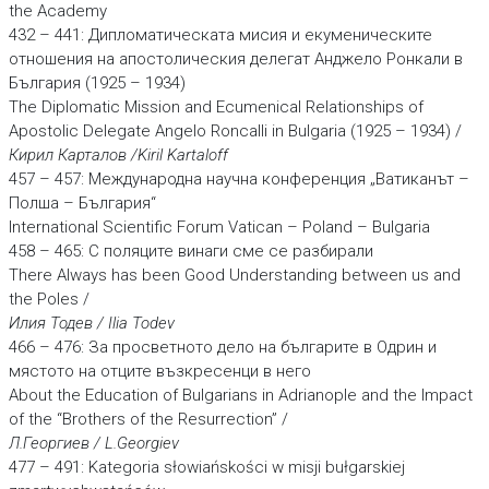
the Academy
432 – 441: Дипломатическата мисия и екуменическите
отношения на апостолическия делегат Анджело Ронкали в
България (1925 – 1934)
The Diplomatic Mission and Ecumenical Relationships of
Apostolic Delegate Angelo Roncalli in Bulgaria (1925 – 1934) /
Кирил Карталов /Kiril Kartaloff
457 – 457: Международна научна конференция „Ватиканът –
Полша – България“
International Scientific Forum Vatican – Poland – Bulgaria
458 – 465: С поляците винаги сме се разбирали
There Always has been Good Understanding between us and
the Poles /
Илия Тодев / Ilia Todev
466 – 476: За просветното дело на българите в Одрин и
мястото на отците възкресенци в него
About the Education of Bulgarians in Adrianople and the Impact
of the “Brothers of the Resurrection” /
Л.Георгиев / L.Georgiev
477 – 491: Kategoria słowiańskości w misji bułgarskiej