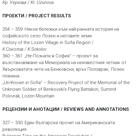
Кр. Узунова / Kr. Uzunova
ПРОЕКТИ / PROJECT RESULTS
354 – 359: Някои бележки към най-ранната история на
софийското село Лозен и неговите земи
History of the Lozen Village in Sofia Region /
К.Соколов / K.Sokolov
360 – 361: „Не-Познати в София“ – проект за
възстановяване на Мемориала на неизвестния четник от
Хвърковатата чета на Бенковски, връх Половрак, Лозен
планина
„Un-Known in Sofia“ – Recovery Project of the Memorial of the
Unknown Soldier of Benkovski’s Flying Battalion, Summit
Polovrak, Lozen Mountain
РЕЦЕНЗИИ И АНОТАЦИИ / REVIEWS AND ANNOTATIONS
327 – 330: Един български прочит на Американската
революция