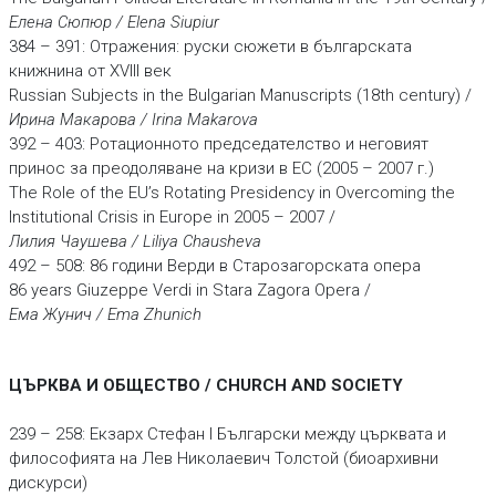
Елена Сюпюр / Elena Siupiur
384 – 391: Отражения: руски сюжети в българската
книжнина от XVIII век
Russian Subjects in the Bulgarian Manuscripts (18th century) /
Ирина Макарова / Irina Makarova
392 – 403: Ротационното председателство и неговият
принос за преодоляване на кризи в ЕС (2005 – 2007 г.)
The Role of the EU’s Rotating Presidency in Overcoming the
Institutional Crisis in Europe in 2005 – 2007 /
Лилия Чаушева / Liliya Chausheva
492 – 508: 86 години Верди в Старозагорската опера
86 years Giuzeppe Verdi in Stara Zagora Opera /
Ема Жунич /
Ema Zhunich
ЦЪРКВА И ОБЩЕСТВО / CHURCH AND SOCIETY
239 – 258: Екзарх Стефан I Български между църквата и
философията на Лев Николаевич Толстой (биоархивни
дискурси)