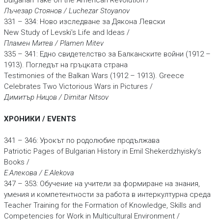
Bulgarian Take on the American Revolution /
Лъчезар Стоянов / Luchezar Stoyanov
331 – 334: Ново изследване за Дякона Левски
New Study of Levski’s Life and Ideas /
Пламен Митев / Plamen Mitev
335 – 341: Едно свидетелство за Балканските войни (1912 –
1913). Погледът на гръцката страна
Testimonies of the Balkan Wars (1912 – 1913). Greece
Celebrates Two Victorious Wars in Pictures /
Димитър Ницов / Dimitar Nitsov
ХРОНИКИ / EVENTS
341 – 346: Урокът по родолюбие продължава
Patriotic Pages of Bulgarian History in Emil Shekerdzhyisky’s
Books /
Е.Алекова / E.Alekova
347 – 353: Обучение на учители за формиране на знания,
умения и компетентности за работа в интеркултурна среда
Teacher Training for the Formation of Knowledge, Skills and
Competencies for Work in Multicultural Environment /