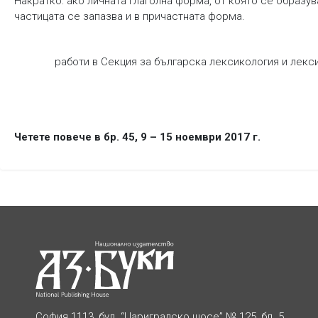
Накратко: ако личната глаголна форма, от която се образу
частицата се запазва и в причастната форма.
работи в Секция за българска лексикология и лек
Четете повече в бр. 45, 9 – 15 ноември 2017 г.
София 1113, бул. “Цариградско шосе” № 125, бл. 5