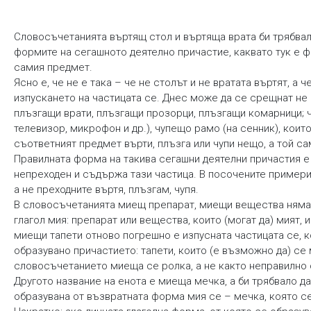
Словосъчетанията въртящ стол и въртяща врата би трябвало 
формите на сегашното деятелно причастие, каквато тук е 
самия предмет.
Ясно е, че не е така – че не столът и не вратата въртят, а че
изпускането на частицата се. Днес може да се срещнат не 
плъзгащи врати, плъзгащи прозорци, плъзгащи комарници; ч
телевизор, микрофон и др.), чупещо рамо (на сенник), които
съответният предмет върти, плъзга или чупи нещо, а той сам
Правилната форма на такива сегашни деятелни причастия е с
непреходен и съдържа тази частица. В посочените примери т
а не преходните въртя, плъзгам, чупя.
В словосъчетанията миещ препарат, миещи вещества няма г
глагол мия: препарат или вещества, които (могат да) мият,
миещи тапети отново погрешно е изпусната частицата се, к
образувано причастието: тапети, които (е възможно да) се
словосъчетанието миеща се ролка, а не както неправилно
Другото название на енота е миеща мечка, а би трябвало д
образувана от възвратната форма мия се – мечка, която с