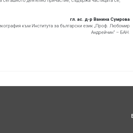
ва сегашното деятелно причастие, съдържа частицата се,
гл. ас. д-р Ванина Сумрова
сикография към Института за български език „Проф. Любомир
Андрейчин“ – БАН.