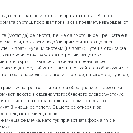
да означават, че и столът, и вратата въртят! Защото
формата въртящ, посочват признак на предмет, извършван от
 те (могат да) се въртят, т.е. че са въртящи се. Грешката е в
само тези, но и други подобни примери: въртяща сцена;
упещи врати, чупещи системи (на врати), чупеща стойка (за
, както вече стана ясно, са погрешни, защото не
ият се върти, плъзга се или се чупи, пречупва се.
 частицата се, тъй като глаголът, от който са образувани, е
ова са непреходните глаголи въртя се, плъзгам се, чупя се,
раматична грешка, тъй като са образувани от преходния
 измиват, докато в отдавна употребяваното словосъчетание
оято присъства в страдателната форма, от която е
 мият  миещи се тапети. Същото се отнася и за
 се среща като миеща ролка.
а е миеща се мечка, като тук причастната форма пък е
е мие.