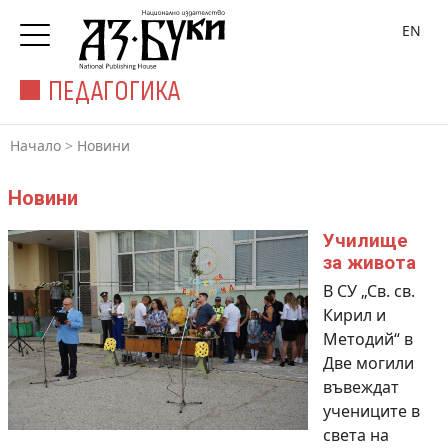
EN
ПЕДАГОГИКА
Начало
>
Новини
Новини
Училище
за живота
В СУ „Св. св.
Кирил и
Методий“ в
Две могили
въвеждат
учениците в
света на