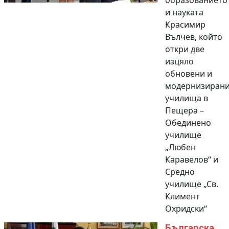
образованието
и науката
Красимир
Вълчев, който
откри две
изцяло
обновени и
модернизиран
училища в
Пещера –
Обединено
училище
„Любен
Каравелов“ и
Средно
училище „Св.
Климент
Охридски“
Българска