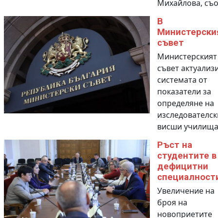
Михайлова, съо.
В
Министерски
съвет
Министерският
съвет актуализ
системата от
показатели за
определяне на
изследователск
висши училищ
Ръст на
студентите в
дефицитни
специалност
Увеличение на
броя на
новоприетите