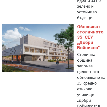
идеята за по-
зелено и
устойчиво
бъдеще.
Обновяват
столичното
35. СЕУ
„Добри
Войников“
Столична
община
започва
цялостното
обновяване на
35. средно
езиково
училище
„Добри
Войников“ в