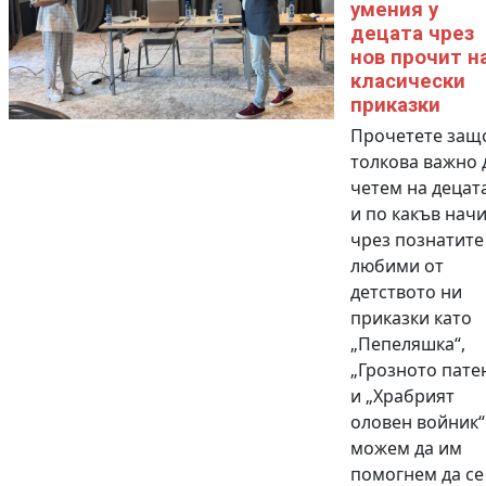
умения у
децата чрез
нов прочит н
класически
приказки
Прочетете защ
толкова важно 
четем на децата
и по какъв нач
чрез познатите
любими от
детството ни
приказки като
„Пепеляшка“,
„Грозното пате
и „Храбрият
оловен войник“
можем да им
помогнем да се