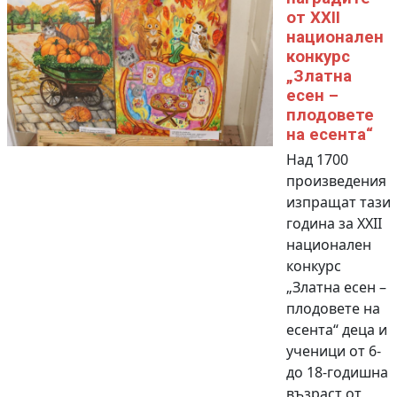
от XXII
национален
конкурс
„Златна
есен –
плодовете
на есента“
Над 1700
произведения
изпращат тази
година за XXII
национален
конкурс
„Златна есен –
плодовете на
есента“ деца и
ученици от 6-
до 18-годишна
възраст от