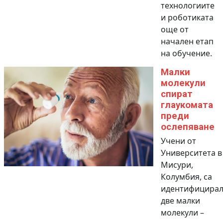
технологиите
и роботиката
още от
начален етап
на обучение.
Малки
молекули
спират
глаукомата
преди
ослепяване
Учени от
Университета в
Мисури,
Колумбия, са
идентифицира
две малки
молекули –