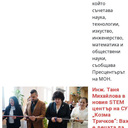
който
съчетава
наука,
технологии,
изкуство,
инженерство,
математика и
обществени
науки,
съобщава
Пресцентърът
на МОН.
Инж. Таня
Михайлова в
новия STEM
център на СУ
„Козма
Тричков“: Ва
е децата да