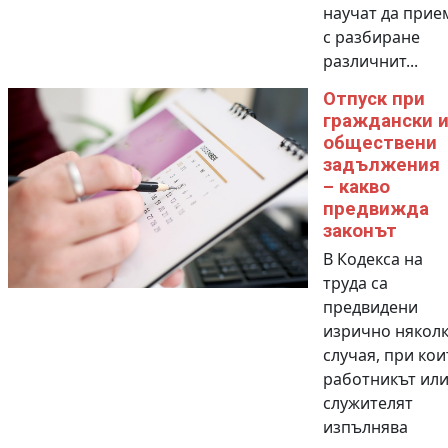
научат да прие
с разбиране
различнит...
Отпуск при
граждански 
обществени
задължения
– какво
предвижда
законът
В Кодекса на
труда са
предвидени
изрично някол
случая, при кои
работникът ил
служителят
изпълнява