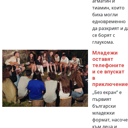
агматин и
тиамин, които
биха могли
едновременно
да разкрият и д
се борят с
глаукома.
Младежи
оставят
телефоните
и се впускат
в
приключение
„Без екран“ е
първият
български
младежки
формат, насоче
към деца и