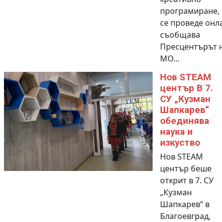
програмиране, 
се проведе онл
съобщава
Пресцентърът 
МО...
Нов STEАM
център В 7.
СУ „Кузман
Шапкарев“
обединява
наука и
изкуство
Нов STEАM
център беше
открит в 7. СУ
„Кузман
Шапкарев“ в
Благоевград,