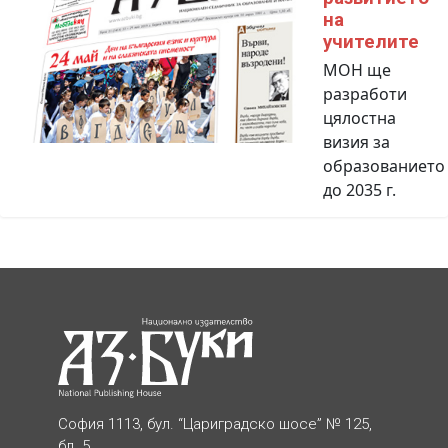
на
учителите
МОН ще
разработи
цялостна
визия за
образованието
до 2035 г.
София 1113, бул. “Цариградско шосе” № 125,
бл. 5