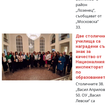
район
„Лозенец“,
съобщават от
„Московска“
33.
Две столичн
училища са
наградени съ
знак за
качество от
Националния
инспекторат
по
образование
Столичните 38.
„Васил Априлов
50. ОУ „Васил
Левски“ са