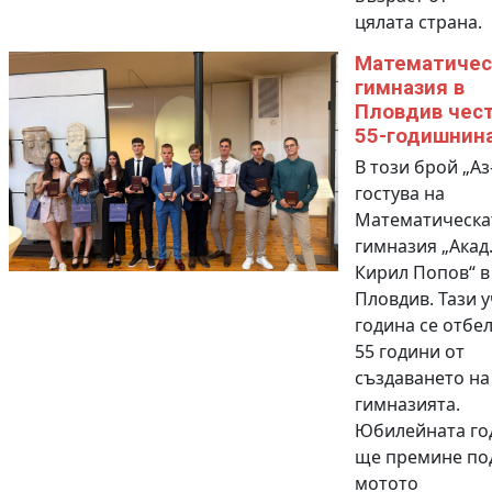
цялата страна.
Математичес
гимназия в
Пловдив чес
55-годишнин
В този брой „Аз
гостува на
Математическа
гимназия „Акад
Кирил Попов“ в
Пловдив. Тази 
година се отбе
55 години от
създаването на
гимназията.
Юбилейната го
ще премине по
мотото