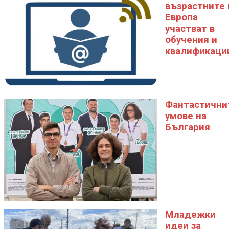
възрастните 
Eвропа
участват в
обучения и
квалификаци
Фантастични
умове на
България
Младежки
идеи за