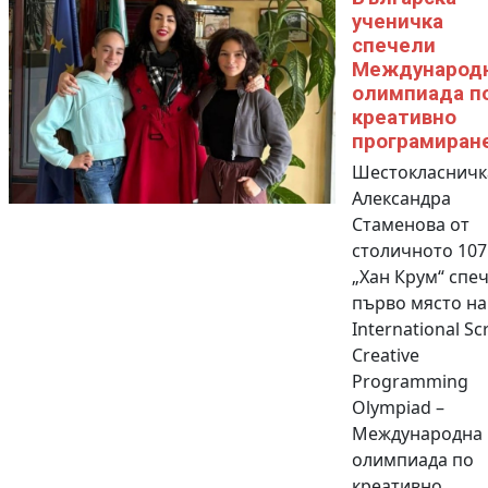
ученичка
спечели
Международ
олимпиада п
креативно
програмиран
Шестокласничк
Александра
Стаменова от
столичното 107
„Хан Крум“ спе
първо място на
International Sc
Creative
Programming
Olympiad –
Международна
олимпиада по
креативно