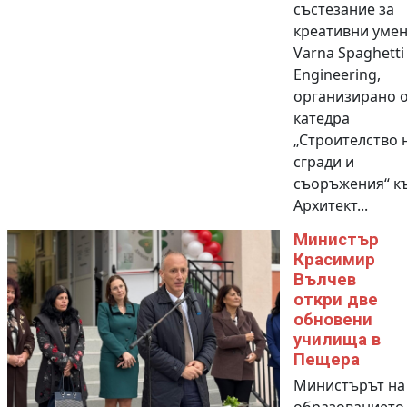
състезание за
креативни уме
Varna Spaghetti
Engineering,
организирано 
катедра
„Строителство 
сгради и
съоръжения“ к
Архитект...
Министър
Красимир
Вълчев
откри две
обновени
училища в
Пещера
Министърът на