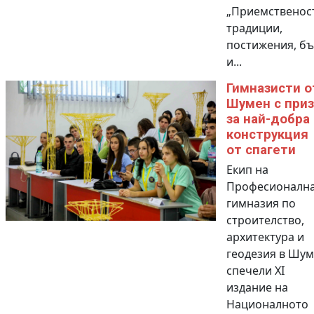
„Приемственост
традиции,
постижения, б
и...
Гимназисти о
Шумен с приз
за най-добра
конструкция
от спагети
Екип на
Професионалн
гимназия по
строителство,
архитектура и
геодезия в Шу
спечели XI
издание на
Националното