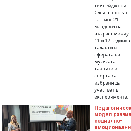
тийнейджъри.
След оспорван
кастинг 21
младежи на
възраст между
11 и 17 години 
таланти в
сферата на
музиката,
танците и
спорта са
избрани да
участват в
експеримента.
Педагогичес
модел разви
социално-
емоционални