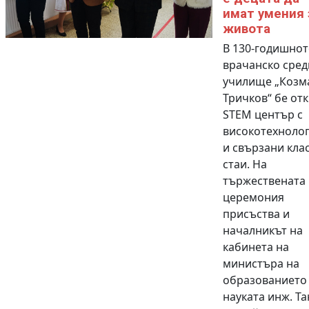
имат умения 
живота
В 130-годишнот
врачанско сред
училище „Козм
Тричков“ бе от
STEM център с
високотехноло
и свързани кла
стаи. На
тържествената
церемония
присъства и
началникът на
кабинета на
министъра на
образованието
науката инж. Та