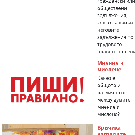
граждански или
обществени
задължения,
които са извън
неговите
задължения по
трудовото
правоотношени
Мнение и
мислене
Какво е
общото и
различното
между думите
мнение и
мислене?
Връчиха
наградите