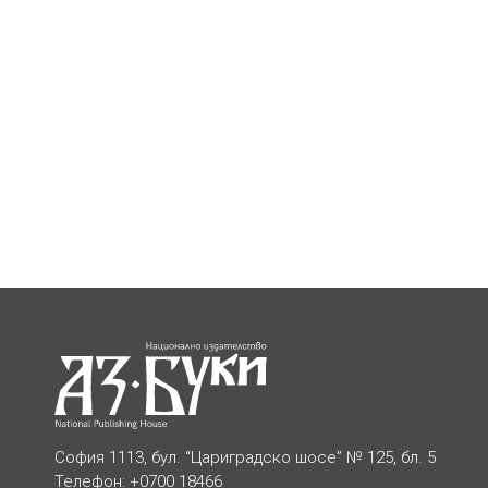
София 1113, бул. “Цариградско шосе” № 125, бл. 5
Телефон: +0700 18466