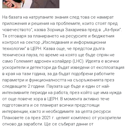
На базата на натрупаните знания след това се намират
приложения и решения на проблемите, които стоят пред
човечеството“, казва Зорница Захариева пред в. „Аз-буки“.
Тя отговаря за планирането на ресурсите и бюджетния
контрол на сектор „Изследвания и информационни
технологии“ в ЦЕРН. Казва още, че предстои дълга
техническа пауза, по време на която ще бъде спрян не
само Големият адронен колайдер (LHC). Идеята е всички
ускорители и детектори да бъдат изведени от експлоатация
в края на тази година, за да бъдат подобрени работните
параметри и функционалността на съоръженията през
следващите 2 години. Паузата ще бъде и един от най-
интензивните периоди на работа, през който ще има нужда
от още повече хора в ЦЕРН. В момента активно тече
подготовката и се планират всички предстоящи
интервенции, както и необходимите за целта ресурси.
Плановете са през 2021 г. целият комплекс от ускорители
отново да заработи. Ще се събират данни от