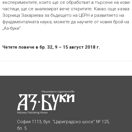
експериментите, които ще се обработват в търсене на нови
частици, ще се анализират вече откритите. Какво още казва
Зорница Захариева за бъдещето на ЦЕРН и развитието на
фундаменталната наука, можете да научите от новия брой на
„Аз-буки“.
Четете повече в бр. 32, 9 – 15 август 2018 г.
София 1113, бул. “Цариградско шосе” № 125,
бл. 5