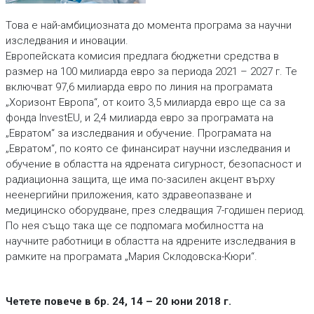
Това е най-амбициозната до момента програма за научни
изследвания и иновации.
Европейската комисия предлага бюджетни средства в
размер на 100 милиарда евро за периода 2021 – 2027 г. Те
включват 97,6 милиарда евро по линия на програмата
„Хоризонт Европа“, от които 3,5 милиарда евро ще са за
фонда InvestEU, и 2,4 милиарда евро за програмата на
„Евратом“ за изследвания и обучение. Програмата на
„Евратом“, по която се финансират научни изследвания и
обучение в областта на ядрената сигурност, безопасност и
радиационна защита, ще има по-засилен акцент върху
неенергийни приложения, като здравеопазване и
медицинско оборудване, през следващия 7-годишен период.
По нея също така ще се подпомага мобилността на
научните работници в областта на ядрените изследвания в
рамките на програмата „Мария Склодовска-Кюри“.
Четете повече в бр. 24, 14 – 20 юни 2018 г.