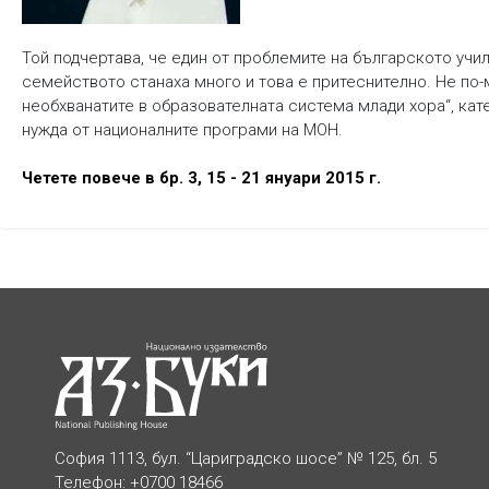
Той подчертава, че един от проблемите на българското учил
семейството станаха много и това е притеснително. Не по-
необхванатите в образователната система млади хора“, кат
нужда от националните програми на МОН.
Четете повече в бр. 3, 15 - 21 януари 2015 г.
София 1113, бул. “Цариградско шосе” № 125, бл. 5
Телефон: +0700 18466