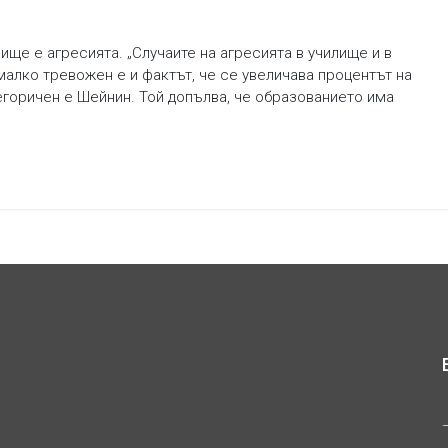
ище е агресията. „Случаите на агресията в училище и в
малко тревожен е и фактът, че се увеличава процентът на
егоричен е Шейнин. Той допълва, че образованието има