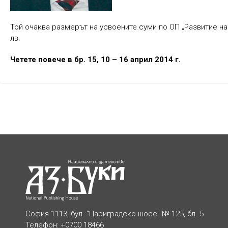
Той очаква размерът на усвоените суми по ОП „Развитие на
лв.
Четете повече в бр. 15, 10 – 16 април 2014 г.
София 1113, бул. “Цариградско шосе” № 125, бл. 5
Телефон: +0700 18466