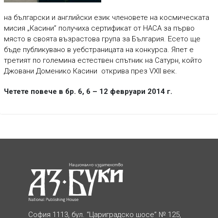
на български и английски език членовете на космическата
мисия „Касини” получиха сертификат от НАСА за първо
място в своята възрастова група за България. Есето ще
бъде публикувано в уебстраницата на конкурса. Япет е
третият по големина естествен спътник на Сатурн, който
Джовани Доменико Касини открива през VXII век.
Четете повече в бр. 6, 6 – 12 февруари 2014 г.
София 1113, бул. “Цариградско шосе” № 125,