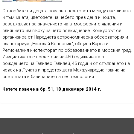
С творбите си децата показват контраста между светлината
и тъмнината, цветовете на небето през деня и нощта,
разсъждават за значението на атмосферните явления и
влиянието им върху нашето всекидневие. Конкурсът се
организира от Народната астрономическа обсерватория и
планетариум „Николай Коперник“, община Варна и
Регионалния инспекторат по образованието в морския град.
Инициативата е посветена на 450-годишнината от
рождението на Галилео Галилей, 45 години от стъпването на
човек на Луната и предстоящата Международна година на
светлината и базираните на нея технологии.
Четете повече в бр. 51, 18 декември 2014 г.