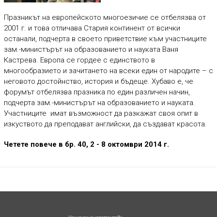
Празникът на европейското многоезичие се отбелязва от
2001 г. и това отличава Стария континент от всички
останали, подчерта в своето приветствие към участниците
зам.-министърът на образованието и науката Ваня
Кастрева. Европа се гордее с единството в
многообразието и зачитането на всеки един от народите – с
неговото достойнство, история и бъдеще. Хубаво е, че
форумът отбелязва празника по един различен начин,
подчерта зам.-министърът на образованието и науката.
Участниците имат възможност да разкажат своя опит в
изкуството да преподават английски, да създават красота.
Четете повече в бр. 40, 2 - 8 октомври 2014 г.