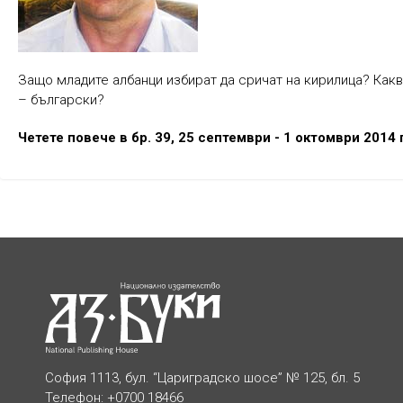
Защо младите албанци избират да сричат на кирилица? Как
– български?
Четете повече в бр. 39, 25 септември - 1 октомври 2014 г
София 1113, бул. “Цариградско шосе” № 125, бл. 5
Телефон: +0700 18466