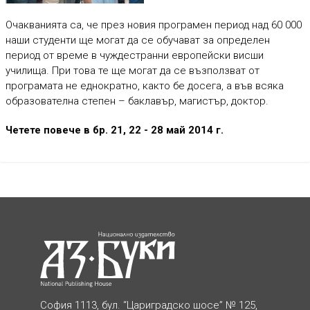
Очакванията са, че през новия програмен период над 60 000
наши студенти ще могат да се обучават за определен
период от време в чуждестранни европейски висши
училища. При това те ще могат да се възползват от
програмата не еднократно, както бе досега, а във всяка
образователна степен – баклавър, магистър, доктор.
Четете повече в бр. 21, 22 - 28 май 2014 г.
София 1113, бул. “Цариградско шосе” № 125,