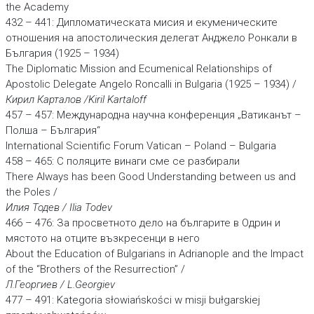
the Academy
432 – 441: Дипломатическата мисия и екуменическите
отношения на апостолическия делегат Анджело Ронкали в
България (1925 – 1934)
The Diplomatic Mission and Ecumenical Relationships of
Apostolic Delegate Angelo Roncalli in Bulgaria (1925 – 1934) /
Кирил Карталов /Kiril Kartaloff
457 – 457: Международна научна конференция „Ватиканът –
Полша – България“
International Scientific Forum Vatican – Poland – Bulgaria
458 – 465: С поляците винаги сме се разбирали
There Always has been Good Understanding between us and
the Poles /
Илия Тодев / Ilia Todev
466 – 476: За просветното дело на българите в Одрин и
мястото на отците възкресенци в него
About the Education of Bulgarians in Adrianople and the Impact
of the “Brothers of the Resurrection” /
Л.Георгиев / L.Georgiev
477 – 491: Kategoria słowiańskości w misji bułgarskiej