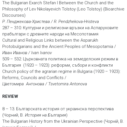
The Bulgarian Exarch Stefan I Between the Church and the
Philosophy of Lev Nikolayevich Tolstoy (Leo Tolstoy) (Bioarchive
Discourses)
Р. Пенджекова-Христева / R. Pendzhekova-Hristeva
287 – 310: Културни и религиозни връзки на Аспаруховите
прабългари с древните народи на Месопотамия
Cultural and Religious Links between the Asparukh
Protobulgarians and the Ancient Peoples of Mesopotamia /
Иван Иванов / Ivan Ivanov
509 – 532: Църковната политика на земеделския режим в
България (1920 – 1923): реформи, събори и конфликти
Church policy of the agrarian regime in Bulgaria (1920 – 1923):
Reforms, Councils and Conflicts /
Цветомира Антонова / Tsvetomira Antonova
REVIEW
8 – 13: Българската история от украинска перспектива
(Чорний, В.
История
на България
)
The Bulgarian History from the Ukrainian Perspective (Чорнiй, В.