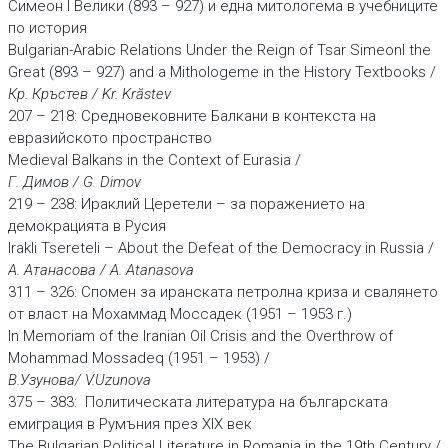
Симеон I Велики (893 – 927) и една митологема в учебниците
по история
Bulgarian-Arabic Relations Under the Reign of Tsar SimeonI the
Great (893 – 927) and a Mithologeme in the History Textbooks /
Кр. Кръстев / Kr. Krăstev
207 – 218: Средновековните Балкани в контекста на
евразийското пространство
Medieval Balkans in the Context of Eurasia /
Г. Димов / G. Dimov
219 – 238: Ираклий Церетели – за поражението на
демокрацията в Русия
Irakli Tsereteli – About the Defeat of the Democracy in Russia /
А. Атанасова / A. Atanasova
311 – 326: Спомен за иранската петролна криза и свалянето
от власт на Мохаммад Моссадек (1951 – 1953 г.)
In Memoriam of the Iranian Oil Crisis and the Overthrow оf
Mohammad Mossadeq (1951 – 1953) /
В.Узунова/ V.Uzunova
375 – 383: Политическата литература на българската
емиграция в Румъния през ХІХ век
The Bulgarian Political Literature in Romania in the 19th Century /