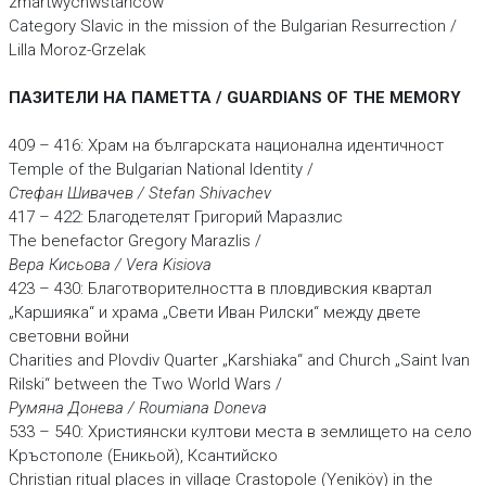
zmartwychwstańców
Category Slavic in the mission of the Bulgarian Resurrection /
Lilla Moroz-Grzelak
ПАЗИТЕЛИ НА ПАМЕТТА / GUARDIANS OF THE MEMORY
409 – 416: Храм на българската национална идентичност
Temple of the Bulgarian National Identity /
Стефан Шивачев / Stefan Shivachev
417 – 422: Благодетелят Григорий Маразлис
The benefactor Gregory Marazlis /
Вера Кисьова / Vera Kisiova
423 – 430: Благотворителността в пловдивския квартал
„Каршияка“ и храма „Свети Иван Рилски“ между двете
световни войни
Charities and Plovdiv Quarter „Karshiaka“ and Church „Saint Ivan
Rilski“ between the Two World Wars /
Румяна Донева / Roumiana Doneva
533 – 540: Християнски култови места в землището на село
Кръстополе (Еникьой), Ксантийско
Christian ritual places in village Crastopole (Yeniköy) in the