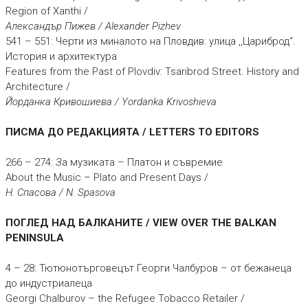
Region of Xanthi /
Александър Пижев / Alexander Pizhev
541 – 551: Черти из миналото на Пловдив: улица ,,Цариброд“.
История и архитектура
Features from the Past of Plovdiv: Tsaribrod Street. History and
Architecture /
Йорданка Кривошиева / Yordanka Krivoshieva
ПИСМА ДО РЕДАКЦИЯТА / LETTERS TO EDITORS
266 – 274:
З
а музиката – Платон и съвремие
About the Music – Plato and Present Days /
Н. Спасова / N. Spasova
ПОГЛЕД НАД БАЛКАНИТЕ / VIEW OVER THE BALKAN
PENINSULA
4 – 28: Тютюнотърговецът Георги Чалбуров – от бежанеца
до индустриалеца
Georgi Chalburov – the Refugee Tobacco Retailer /