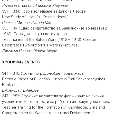
Bulgarian Take on the American Revolution /
Лъчезар Стоянов / Luchezar Stoyanov
331 – 334: Ново изследване за Дякона Левски
New Study of Levski’s Life and Ideas /
Пламен Митев / Plamen Mitev
335 – 341: Едно свидетелство за Балканските войни (1912 –
1913). Погледът на гръцката страна
Testimonies of the Balkan Wars (1912 – 1913). Greece
Celebrates Two Victorious Wars in Pictures /
Димитър Ницов / Dimitar Nitsov
ХРОНИКИ / EVENTS
341 – 346: Урокът по родолюбие продължава
Patriotic Pages of Bulgarian History in Emil Shekerdzhyisky’s
Books /
Е.Алекова / E.Alekova
347 – 353: Обучение на учители за формиране на знания,
умения и компетентности за работа в интеркултурна среда
Teacher Training for the Formation of Knowledge, Skills and
Competencies for Work in Multicultural Environment /