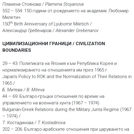
Пламена Стоянова / Plamena Stoyanova
552 – 554: 150 години от рождението на академик Любомир
Милетич
th
150
Birth Anniversary of Lyubomir Miletich /
Александър Гребенаров / Alexander Grebenarov
ЦИВИЛИЗАЦИОННИ ГРАНИЦИ / CIVILIZATION
BOUNDARIES
29 – 43: Политиката на Япония към Република Корея и
нормализирането на отношенията им през 1965 г.
Japan’s Policy to ROK and the Normalization of Their Relations in
1965 /
Б. Митева / B. Miteva
44 – 69: Българо-гръцки отношения по време на
управлението на военната хунта (1967 – 1974)
Bulgarian-Greek Relations during the Military Junta Regime (1967
– 1974) /
Т. Костадинова / T. Kostadinova
202 – 206: Българо-арабските отношения при царуването на