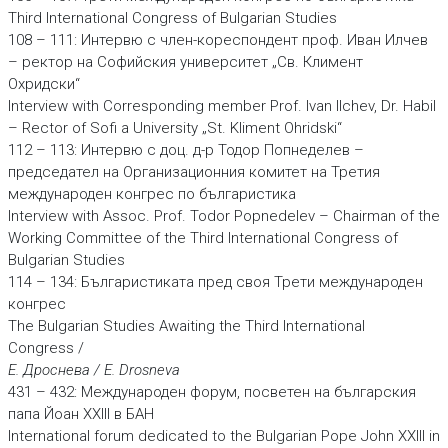
Third International Congress of Bulgarian Studies
108 – 111: Интервю с член-кореспондент проф. Иван Илчев
– ректор на Софийския университет „Св. Климент
Охридски“
Interview with Corresponding member Prof. Ivan Ilchev, Dr. Habil
– Rector of Sofi a University „St. Kliment Ohridski“
112 – 113: Интервю с доц. д-р Тодор Попнеделев –
председател на Организационния комитет на Третия
международен конгрес по българистика
Interview with Assoc. Prof. Todor Popnedelev – Chairman of the
Working Committee of the Third International Congress of
Bulgarian Studies
114 – 134: Българистиката пред своя Трети международен
конгрес
The Bulgarian Studies Awaiting the Third International
Congress /
Е. Дроснева / E. Drosneva
431 – 432: Международен форум, посветен на българския
папа Йоан ХХІІІ в БАН
International forum dedicated to the Bulgarian Pope John XXIII in