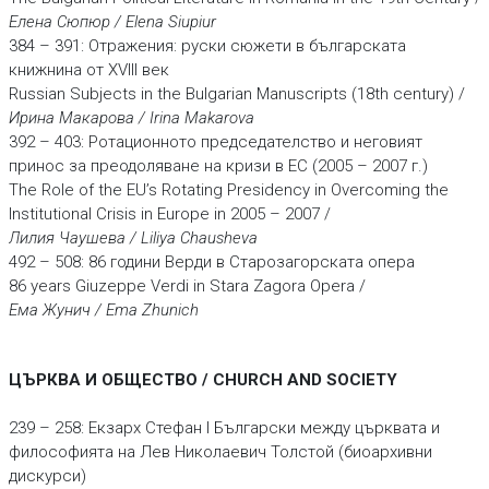
Елена Сюпюр / Elena Siupiur
384 – 391: Отражения: руски сюжети в българската
книжнина от XVIII век
Russian Subjects in the Bulgarian Manuscripts (18th century) /
Ирина Макарова / Irina Makarova
392 – 403: Ротационното председателство и неговият
принос за преодоляване на кризи в ЕС (2005 – 2007 г.)
The Role of the EU’s Rotating Presidency in Overcoming the
Institutional Crisis in Europe in 2005 – 2007 /
Лилия Чаушева / Liliya Chausheva
492 – 508: 86 години Верди в Старозагорската опера
86 years Giuzeppe Verdi in Stara Zagora Opera /
Ема Жунич /
Ema Zhunich
ЦЪРКВА И ОБЩЕСТВО / CHURCH AND SOCIETY
239 – 258: Екзарх Стефан I Български между църквата и
философията на Лев Николаевич Толстой (биоархивни
дискурси)