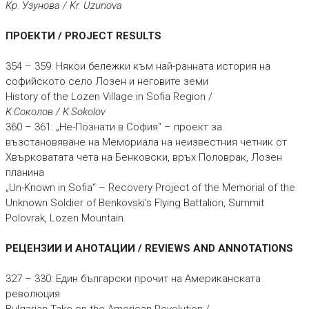
Кр. Узунова / Kr. Uzunova
ПРОЕКТИ / PROJECT RESULTS
354 – 359: Някои бележки към най-ранната история на
софийското село Лозен и неговите земи
History of the Lozen Village in Sofia Region /
К.Соколов / K.Sokolov
360 – 361: „Не-Познати в София“ – проект за
възстановяване на Мемориала на неизвестния четник от
Хвърковатата чета на Бенковски, връх Половрак, Лозен
планина
„Un-Known in Sofia“ – Recovery Project of the Memorial of the
Unknown Soldier of Benkovski’s Flying Battalion, Summit
Polovrak, Lozen Mountain
РЕЦЕНЗИИ И АНОТАЦИИ / REVIEWS AND ANNOTATIONS
327 – 330: Един български прочит на Американската
революция