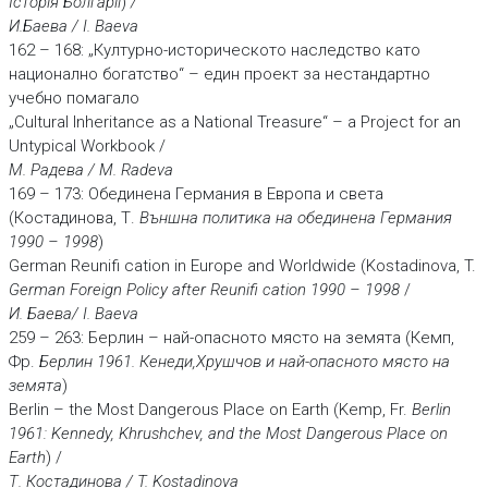
Iсторiя Болгарiї
)
/
И.Баева / I. Baeva
162 – 168: „Културно-историческото наследство като
национално богатство“ – един проект за нестандартно
учебно помагало
„Cultural Inheritance as a National Treasure“ – a Project for an
Untypical Workbook /
М. Радева / M. Radeva
169 – 173: Обединена Германия в Европа и света
(Костадинова, Т.
Външна политика на обединена Германия
1990 – 1998
)
German Reunifi cation in Europe and Worldwide (Kostadinova, T.
German Foreign Policy after Reunifi cation 1990 – 1998
/
И. Баева/ I. Baeva
259 – 263: Берлин – най-опасното място на земята (Кемп,
Фр.
Берлин 1961. Кенеди,Хрушчов и най-опасното място на
земята
)
Berlin – the Мost Dangerous Place on Earth (Kemp, Fr.
Berlin
1961: Kennedy, Khrushchev, and the Most
Dangerous Place on
Earth
) /
Т. Костадинова / T. Kostadinova