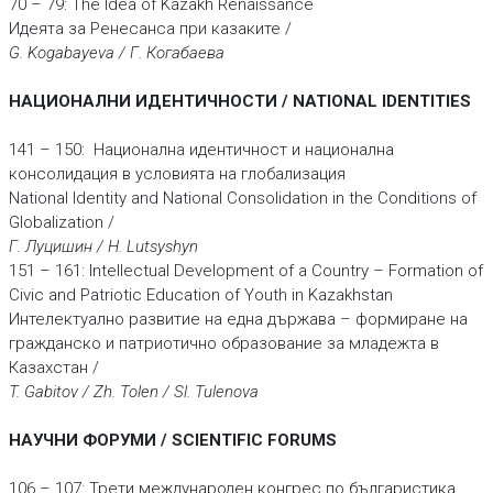
70 – 79: The Idea of Kazakh Renaissance
Идеята за Ренесанса при казаките /
G. Kogabayeva / Г. Когабаева
НАЦИОНАЛНИ ИДЕНТИЧНОСТИ / NATIONAL IDENTITIES
141 – 150: Национална идентичност и национална
консолидация в условията на глобализация
National Identity and National Consolidation in the Conditions of
Globalization /
Г. Луцишин / H. Lutsyshyn
151 – 161: Intellectual Development of a Country – Formation of
Civic and Patriotic Education of Youth in Kazakhstan
Интелектуално развитие на една държава – формиране на
гражданско и патриотично образование за младежта в
Казахстан /
T. Gabitov / Zh. Tolen / Sl. Tulenova
НАУЧНИ ФОРУМИ / SCIENTIFIC FORUMS
106 – 107: Трети международен конгрес по българистика