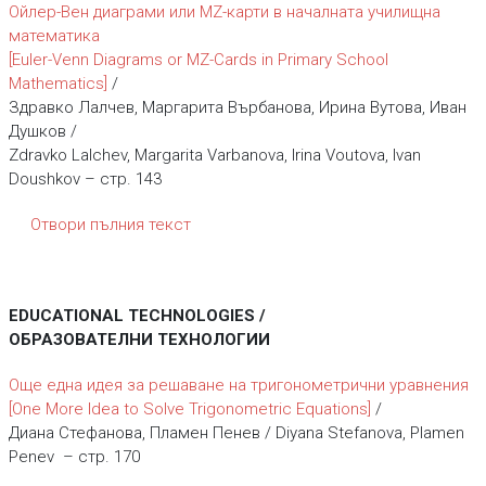
Ойлер-Вен диаграми или MZ-карти в началната училищна
математика
[Euler-Venn Diagrams or MZ-Cards in Primary School
Mathematics]
/
Здравко Лалчев, Маргарита Върбанова, Ирина Вутова, Иван
Душков /
Zdravko Lalchev, Margarita Varbanova, Irina Voutova, Ivan
Doushkov – стр. 143
Отвори пълния текст
EDUCATIONAL TECHNOLOGIES /
ОБРАЗОВАТЕЛНИ ТЕХНОЛОГИИ
Още една идея за решаване на тригонометрични уравнения
[One More Idea to Solve Trigonometric Equations]
/
Диана Стефанова, Пламен Пенев / Diyana Stefanova, Plamen
Penev – стр. 170