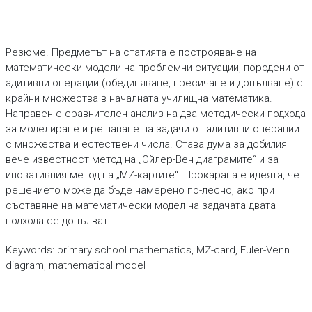
Резюме. Предметът на статията е построяване на
математически модели на проблемни ситуации, породени от
адитивни операции (обединяване, пресичане и допълване) с
крайни множества в началната училищна математика.
Направен е сравнителен анализ на два методически подхода
за моделиране и решаване на задачи от адитивни операции
с множества и естествени числа. Става дума за добилия
вече известност метод на „Ойлер-Вен диаграмите“ и за
иновативния метод на „MZ-картите“. Прокарана е идеята, че
решението може да бъде намерено по-лесно, ако при
съставяне на математически модел на задачата двата
подхода се допълват.
Keywords: primary school mathematics, MZ-card, Euler-Venn
diagram, mathematical model