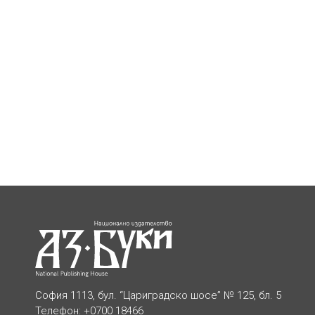
София 1113, бул. “Цариградско шосе” № 125, бл. 5
Телефон: +0700 18466