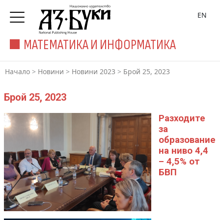
EN
МАТЕМАТИКА И ИНФОРМАТИКА
Начало
>
Новини
>
Новини 2023
>
Брой 25, 2023
Брой 25, 2023
Разходите
за
образование
на ниво 4,4
– 4,5% от
БВП