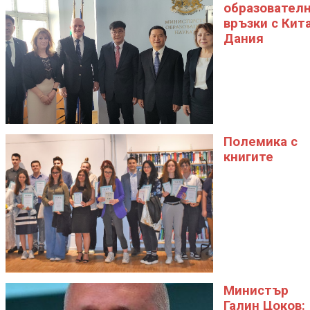
образовател
връзки с Кит
Дания
Полемика с
книгите
Министър
Галин Цоков: