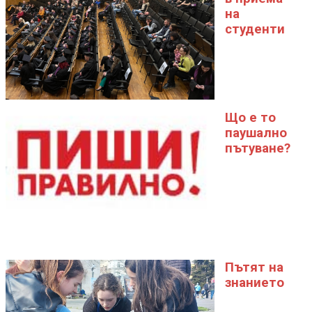
на
студенти
Що е то
паушално
пътуване?
Пътят на
знанието