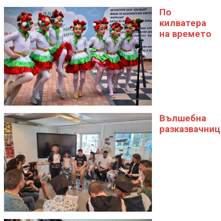
По
килватера
на времето
Вълшебна
разказвачниц