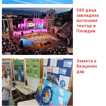
580 деца
завладяха
Античния
театър в
Пловдив
Земята е
безценен
дар