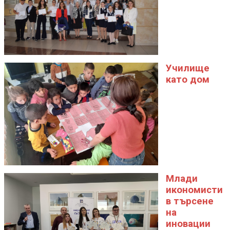
Училище
като дом
Млади
икономисти
в търсене
на
иновации