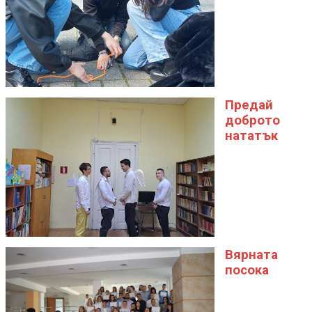
Предай
доброто
нататък
Вярната
посока