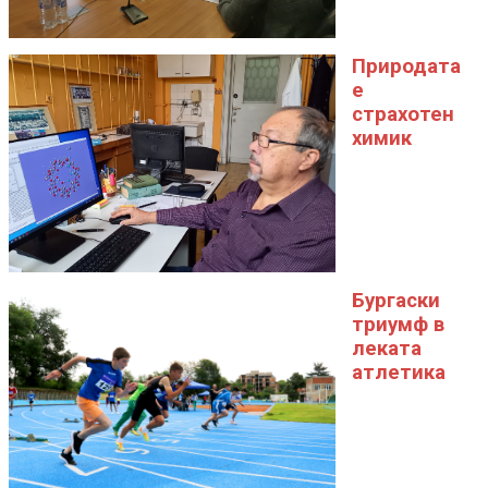
Природата
е
страхотен
химик
Бургаски
триумф в
леката
атлетика