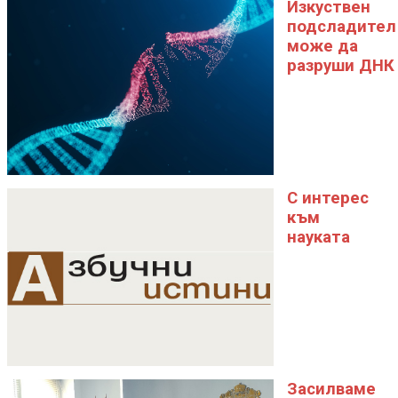
Изкуствен
подсладител
може да
разруши ДНК
С интерес
към
науката
Засилваме