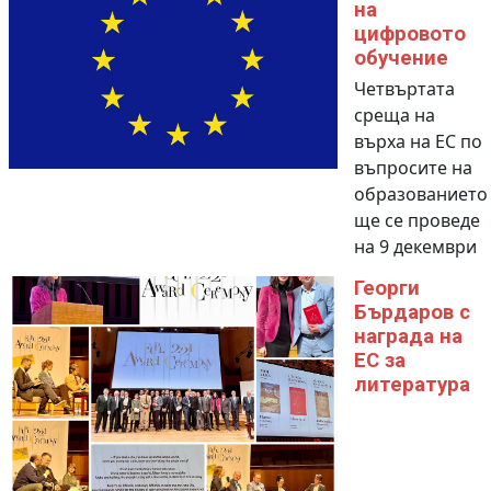
на
цифровото
обучение
Четвъртата
среща на
върха на ЕС по
въпросите на
образованието
ще се проведе
на 9 декември
Георги
Бърдаров с
награда на
ЕС за
литература