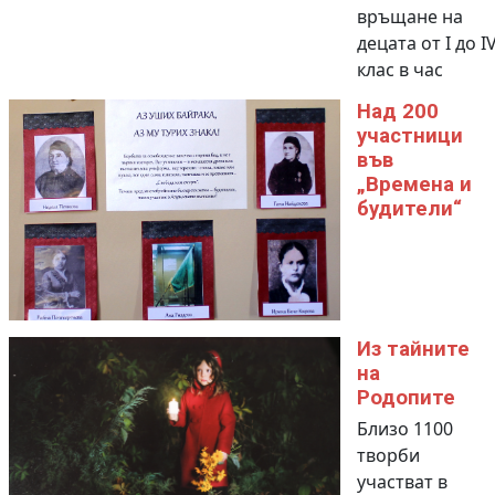
връщане на
децата от I до I
клас в час
Над 200
участници
във
„Времена и
будители“
Из тайните
на
Родопите
Близо 1100
творби
участват в