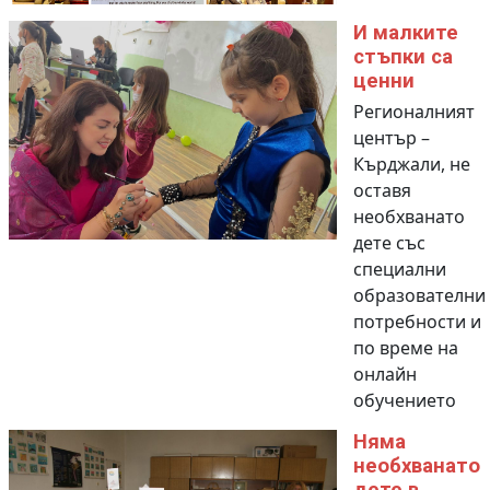
И малките
стъпки са
ценни
Регионалният
център –
Кърджали, не
оставя
необхванато
дете със
специални
образователни
потребности и
по време на
онлайн
обучението
Няма
необхванато