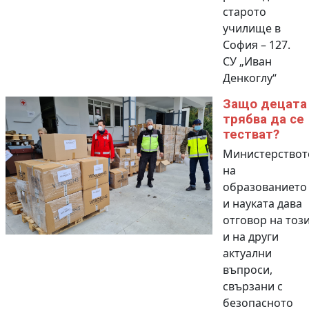
старото
училище в
София – 127.
СУ „Иван
Денкоглу“
Защо децата
трябва да се
тестват?
Министерствот
на
образованието
и науката дава
отговор на тоз
и на други
актуални
въпроси,
свързани с
безопасното