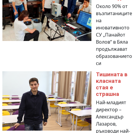
Около 90% от
възпитаниците
на
иновативното
СУ „Панайот
Волов“ в Бяла
продължават
образованието
си
Тишината в
класната
стая е
страшна
Най-младият
директор –
Александър
Лазаров,
ръководи най-