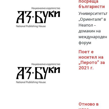
посреща
българисти
Университетът
„Ориентале“ в
Неапол –
домакин на
международeн
форум
Поет е
носител на
„Перото“ за
2021 г.
Отново в