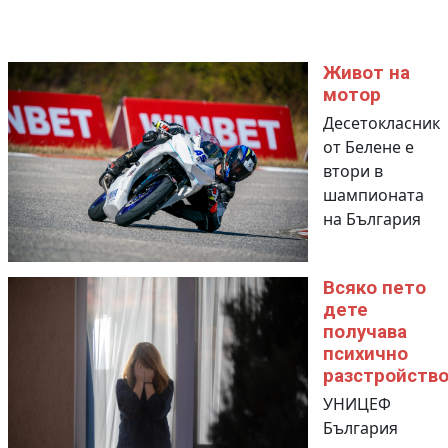
Живот на
мотор
Десетокласник
от Белене е
втори в
шампионата
на България
Всяко пето
дете
получава
психично
разстройств
УНИЦЕФ
България