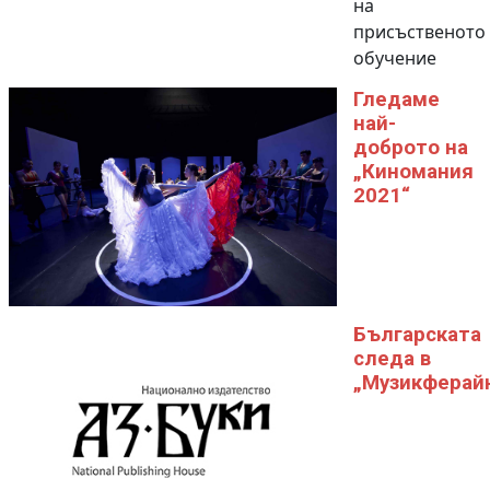
на
присъственото
обучение
Гледаме
най-
доброто на
„Киномания
2021“
Българската
следа в
„Музикферай