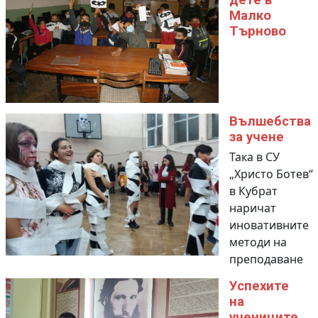
дете в
Малко
Търново
Вълшебства
за учене
Така в СУ
„Христо Ботев“
в Кубрат
наричат
иновативните
методи на
преподаване
Успехите
на
учениците