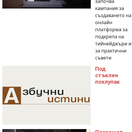
започва
кампания за
създаването на
онлайн
платформа за
подкрепа на
тийнейджъри и
за практични
съвети
Под
стъклен
похлупак