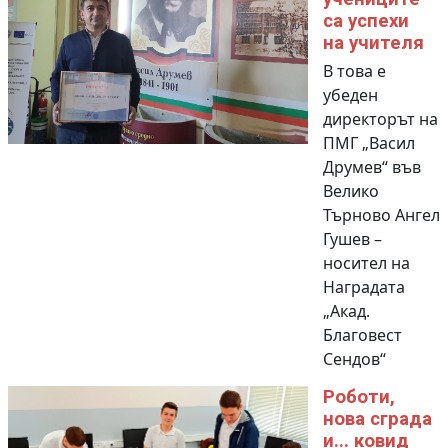
са успехи
на учителя
В това е
убеден
директорът на
ПМГ „Васил
Друмев“ във
Велико
Търново Ангел
Гушев –
носител на
Наградата
„Акад.
Благовест
Сендов“
Роботи,
нова сграда
и... ковид