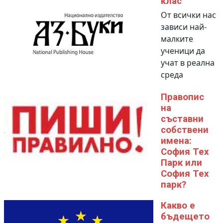
клас
От всички нас
зависи най-
малките
ученици да
учат в реална
среда
Правопис
на
съставни
собствени
имена:
София Тех
Парк или
София Тех
парк?
Какво е
бъдещето