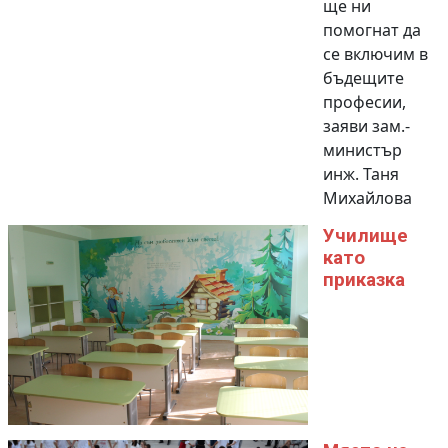
ще ни
помогнат да
се включим в
бъдещите
професии,
заяви зам.-
министър
инж. Таня
Михайлова
Училище
като
приказка