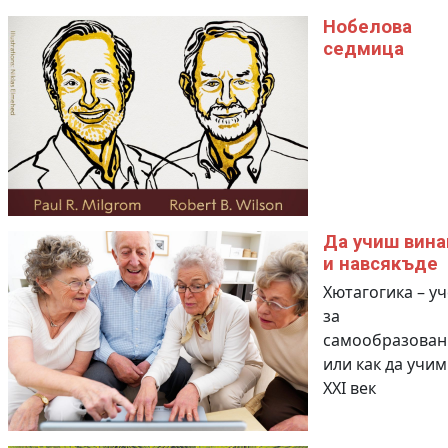
Нобелова
седмица
Да учиш вина
и навсякъде
Хютагогика – у
за
самообразован
или как да учим
XXI век