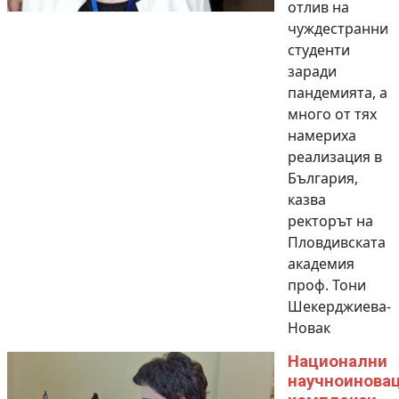
отлив на
чуждестранни
студенти
заради
пандемията, а
много от тях
намериха
реализация в
България,
казва
ректорът на
Пловдивската
академия
проф. Тони
Шекерджиева-
Новак
Национални
научноинова