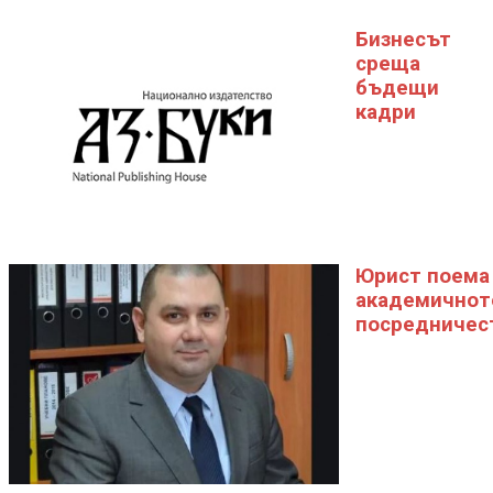
Бизнесът
среща
бъдещи
кадри
Юрист поема
академичнот
посредничес