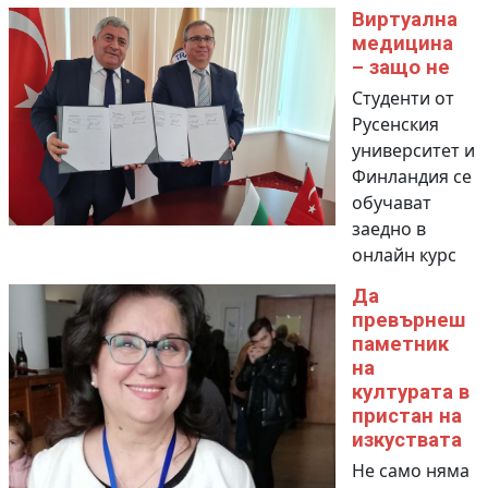
Виртуална
медицина
– защо не
Студенти от
Русенския
университет и
Финландия се
обучават
заедно в
онлайн курс
Да
превърнеш
паметник
на
културата в
пристан на
изкуствата
Не само няма