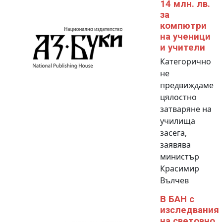
14 млн. лв.
за
компютри
на ученици
и учители
Категорично
не
предвиждаме
цялостно
затваряне на
училища
засега,
заявява
министър
Красимир
Вълчев
В БАН с
изследвания
на световно