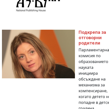
Подкрепа за
отговорни
родители
Парламентарна
комисия по
образованието
науката
инициира
обсъждане на
механизма за
компенсиране,
когато детето н
попадне в детс
градина