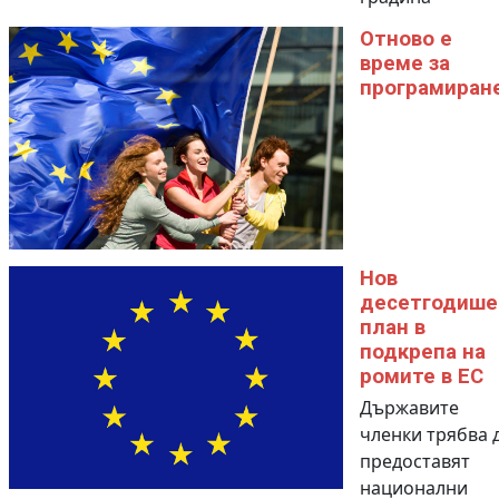
Отново е
време за
програмиран
Нов
десетгодише
план в
подкрепа на
ромите в ЕС
Държавите
членки трябва 
предоставят
национални