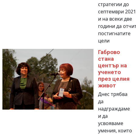
стратегии до
септември 2021 
и на всеки две
години да отчи
постигнатите
цели
Габрово
стана
център на
ученето
през целия
живот
Днес трябва
да
надграждаме
и да
усвояваме
умения, които