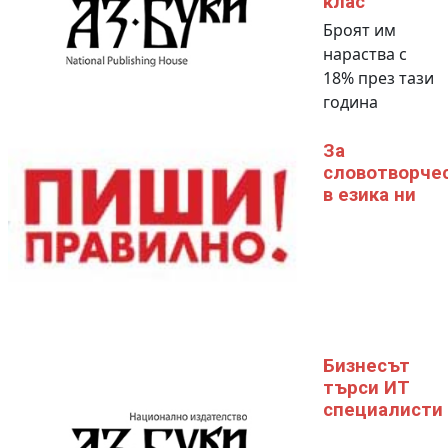
клас
Броят им
нараства с
18% през тази
година
За
словотворче
в езика ни
Бизнесът
търси ИТ
специалисти