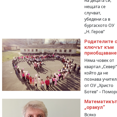
на децата си,
нещата се
случват,
убедени са в
бургаското ОУ
„Н. Геров“
Родителите 
ключът към
приобщаване
Няма човек от
квартал „Север“
който да не
познава учител
от ОУ „Христо
Ботев“ – Помор
Математикъ
„оракул“
Всяко