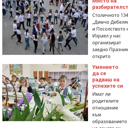
Място на
разбирателс
Столичното 134
„Димчо Дебеля
и Посолството 
Израел у нас
организират
заедно Празник
открито
Умението
да се
радваш на
успехите си
Имат ли
родителите
отношение
към
образованието