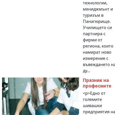
технологии,
мениджмънт и
туризъм в
Панагюрище.
Училището си
партнира с
фирми от
региона, които
намират ново
измерение с
въвеждането н
ду...
Празник на
професиите
<p>Eдно от
големите
шивашки
предприятия н