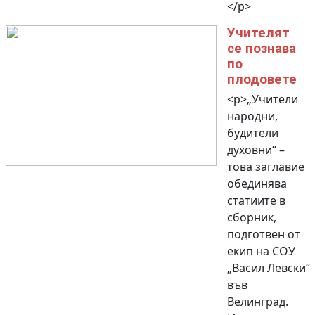
</p>
Учителят
се познава
по
плодовете
<p>„Учители
народни,
будители
духовни“ –
това заглавие
обединява
статиите в
сборник,
подготвен от
екип на СОУ
„Васил Левски“
във
Велинград.