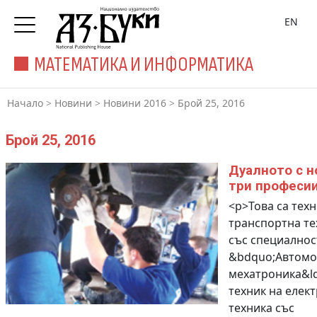
EN
МАТЕМАТИКА И ИНФОРМАТИКА
Начало
>
Новини
>
Новини 2016
>
Брой 25, 2016
Брой 25, 2016
Дуалното с н
три професи
<p>Това са техн
транспортна те
със специалнос
&bdquo;Автомо
мехатроника&ld
техник на елек
техника със