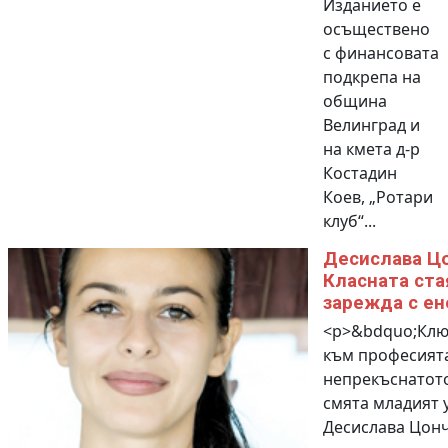
Изданието е
осъществено
с финансовата
подкрепа на
община
Велинград и
на кмета д-р
Костадин
Коев, „Ротари
клуб“...
Десислава Цо
Класната ста
зарежда с ен
<p>&bdquo;Клю
към професията
непрекъснатото
смята младият 
Десислава Цонч