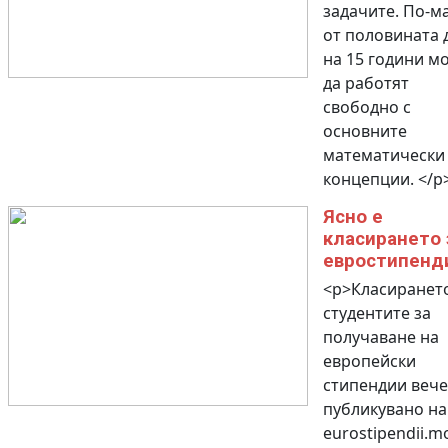
задачите. По-м
от половината 
на 15 години м
да работят
свободно с
основните
математически
концепции. </p
Ясно е
класирането 
евростипенд
<p>Класиранет
студентите за
получаване на
европейски
стипендии вече
публикувано на
eurostipendii.m