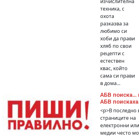
изчислителна
техника, с
охота
разказва за
любимо си
хоби да прави
хляб по свои
рецепти с
естествен
квас, който
сама си прави
в дома...
АБВ поиска… 
АБВ поискаха.
<p>В последно 
страниците на
електронни или
медии често м