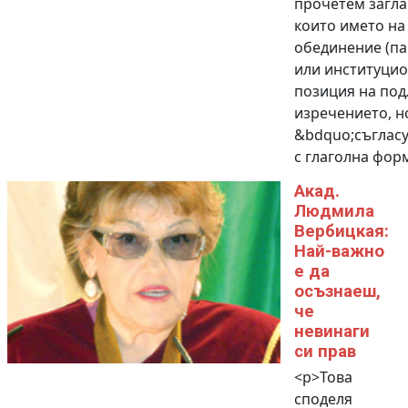
прочетем загла
които името на
обединение (п
или институцио
позиция на под
изречението, н
&bdquo;съгласу
с глаголна форма
Акад.
Людмила
Вербицкая:
Най-важно
е да
осъзнаеш,
че
невинаги
си прав
<p>Това
споделя