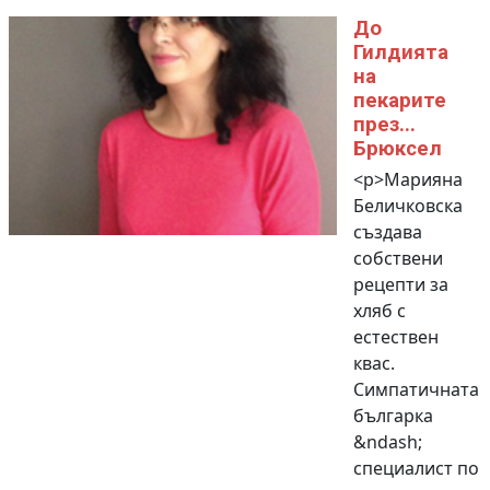
До
Гилдията
на
пекарите
през...
Брюксел
<p>Марияна
Беличковска
създава
собствени
рецепти за
хляб с
естествен
квас.
Симпатичната
българка
&ndash;
специалист по