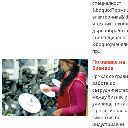
специалност
&bdquo;Проми
електроника&ld
и техник-технол
дървообработв
със специалнос
&bdquo;Мебел
пр...
По заявка на
бизнеса
<p>Как се гради
работещо
сътрудничеств
между бизнес и
училище, показ
Професионалн
гимназия по
индустриални