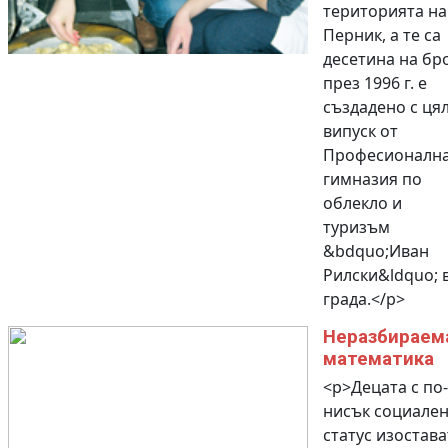
територията на
Перник, а те са
десетина на бр
през 1996 г. е
създадено с ця
випуск от
Професионалн
гимназия по
облекло и
туризъм
&bdquo;Иван
Рилски&ldquo; 
града.</p>
Неразбираем
математика
<p>Децата с по-
нисък социале
статус изостава