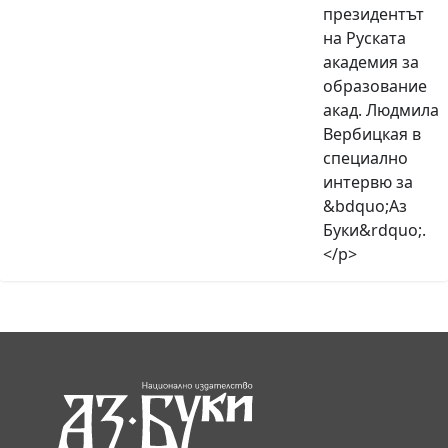
президентът
на Руската
академия за
образование
акад. Людмила
Вербицкая в
специално
интервю за
&bdquo;Аз
Буки&rdquo;.
</p>