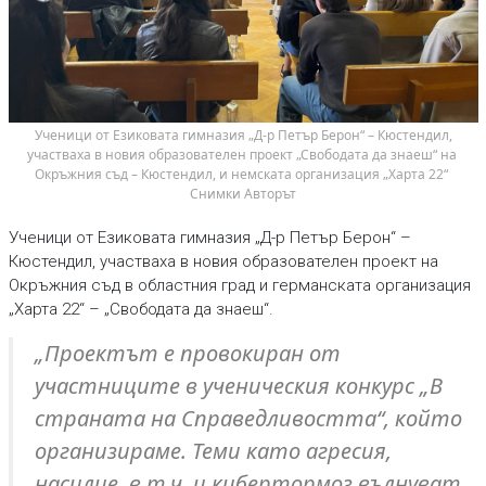
 Ученици от Езиковата гимназия „Д-р Петър Берон“ – Кюстендил, 
участваха в новия образователен проект „Свободата да знаеш“ на 
Окръжния съд – Кюстендил, и немската организация „Харта 22“ 
Снимки Авторът
Ученици от Езиковата гимназия „Д-р Петър Берон“ –
Кюстендил, участваха в новия образователен проект на
Окръжния съд в областния град и германската организация
„Харта 22“ – „Свободата да знаеш“.
„Проектът е провокиран от
участниците в ученическия конкурс „В
страната на Справедливостта“, който
организираме. Теми като агресия,
насилие, в т.ч. и кибертормоз вълнуват