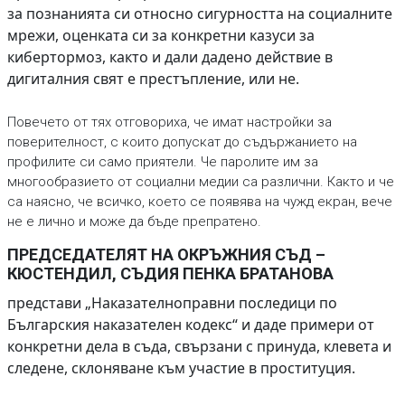
за познанията си относно сигурността на социалните
мрежи, оценката си за конкретни казуси за
кибертормоз, както и дали дадено действие в
дигиталния свят е престъпление, или не.
Повечето от тях отговориха, че имат настройки за
поверителност, с които допускат до съдържанието на
профилите си само приятели. Че паролите им за
многообразието от социални медии са различни. Както и че
са наясно, че всичко, което се появява на чужд екран, вече
не е лично и може да бъде препратено.
ПРЕДСЕДАТЕЛЯТ НА ОКРЪЖНИЯ СЪД –
КЮСТЕНДИЛ, СЪДИЯ ПЕНКА БРАТАНОВА
представи „Наказателноправни последици по
Българския наказателен кодекс“ и даде примери от
конкретни дела в съда, свързани с принуда, клевета и
следене, склоняване към участие в проституция.