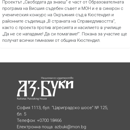
Проектът „Свободата да знаеш“ е част от Образователната
програма на Висшия съдебен съвет и МОН и е в синхрон с
ученическия конкурс на Окръжния съд в Кюстендил и
районните съдилища „В страната на Справедливостта“,
както с проекта против агресията и насилието в училище
„Да не се нападаме! Да си помагаме!“. Покана за участие ще
получат всички гимназии от община Кюстендил.
София 1113, бул. “Цариградско шосе” № 125,
бл. 5
Телефон: +0700 18466
Електронна поща:
azbuki@mon.bg