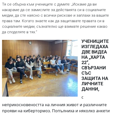
Тя се обърна към учениците с думите: „Искаме да ви
накараме да се замислите за действията си в социалните
медии, да сте наясно с всички рискове и заплахи за вашите
права там. Когато знаете как да защитавате правата си в
социалните медии, съзнателно ще взимате решение какво
да споделяте в тях.“
УЧЕНИЦИТЕ
ИЗГЛЕДАХА
ДВЕ ВИДЕА
НА „ХАРТА
22“,
СВЪРЗАНИ
СЪС
ЗАЩИТА НА
ЛИЧНИТЕ
ДАННИ,
с
неприкосновеността на личния живот и различните
прояви на кибертормоз. Попълниха и няколко анкети