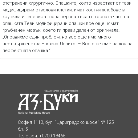
отстранени хирургично. Опашките, които израстват от тези
модифицирани стволови клетки, имат костни жлебове в
хрущяла и генерират нова нервна тъкан в горната част на
опашката.Тези модифицирани опашки все още нямат
гръбначен мозък, което ги прави далеч от оригинала.
„Оправихме един проблем, но все още има много
несъвършенства – казва Лозито. – Все още сме на лов за
перфектната опашка.“
София 1113, бул. “Цариградско шосе” № 125,
бл. 5
Телефон: +0700 18466