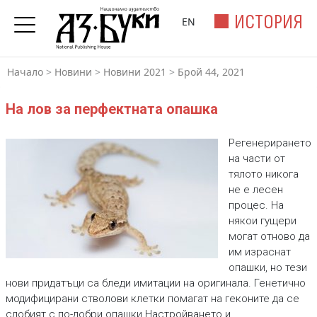
ИСТОРИЯ
EN
Начало
>
Новини
>
Новини 2021
>
Брой 44, 2021
На лов за перфектната опашка
Регенерирането
на части от
тялото никога
не е лесен
процес. На
някои гущери
могат отново да
им израснат
опашки, но тези
нови придатъци са бледи имитации на оригинала. Генетично
модифицирани стволови клетки помагат на геконите да се
сдобият с по-добри опашки.Настройването и