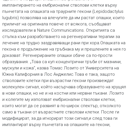
имплантирането на ембрионални стволови клетки върху
пънчетата на опашката на траурните гекони (Lepidodactylus
lugubris) позволява на влечугите да им растат опашки, които
приличат на оригинала повече от всякога, съобщават
изследователи в Nature Communications. Откритията са
стъпка към разработването на регенеративни терапии за
лечение на трудно заздравяващи рани при хора.Опашката на
гекона е продължение на гръбнака му и прешлените в нея го
доказват. Регенерираните опашки обаче са по-прости
образувания. „Това са куп концентрични тръби от мазнини,
мускули и кожа“, казва Томас Лозито от Университета на
Южна Калифорния в Лос Анджелис.Това е така, защото
стволовите клетки при възрастни гекони произвеждат
молекулен сигнал, който насърчава образуването на хрущял
в нови опашки, но не и на костни или нервни тъкани. Лозито
и колегите му използват ембрионални стволови клетки,
които могат да се развият в по-широк спектър, отколкото
само в тъкани от възрастните стволови клетки. После ги
модифицират, за да игнорират този сигнал,и след това ги
имплантират върху пънчетата на опашките на гекони,