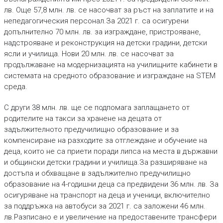
лв. Още 57,8 млн. лв. се насочват за ръст на заплатите и на
непедагогическия персонал.За 2021 г. са осигурени
допълнително 70 млн. лв. за изграждане, пристрояване,
надстрояване и реконструкция на детски градини, детски
ясли и училища. Нови 20 млн. лв. се насочват за
продължаване на модернизацията на училищните кабинети в
системата на средното образование и изграждане на STEM
среда.
С други 38 млн. лв. ще се подпомага заплащането от
родителите на такси за хранене на децата от
задължителното предучилищно образование и за
компенсиране на разходите за отглеждане и обучение на
деца, които не са приети поради липса на места в държавни
и общински детски градини и училища.За разширяване на
достъпа и обхващане в задължително предучилищно
образование на 4-годишни деца са предвидени 36 млн. лв. За
осигуряване на транспорт на деца и ученици, включително
за поддръжка на автобуси за 2021 г. са заложени 46 млн.
лв.Разписано е и увеличение на предоставените трансфери