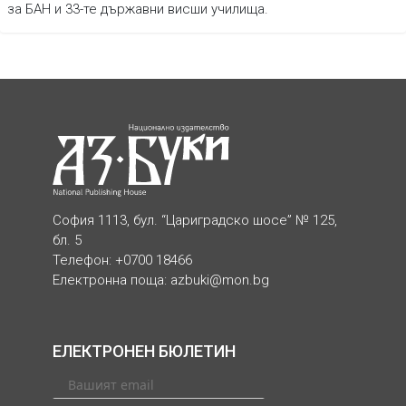
за БАН и 33-те държавни висши училища.
София 1113, бул. “Цариградско шосе” № 125,
бл. 5
Телефон: +0700 18466
Електронна поща:
azbuki@mon.bg
ЕЛЕКТРОНЕН БЮЛЕТИН