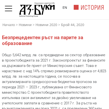
ИСТОРИЯ
EN
Начало
>
Новини
>
Новини 2020
>
Брой 44, 2020
Безпрецедентен ръст на парите за
образование
Общо 5,642 млрд. лв. са предвидени за сектор образование
в проектобюджета за 2021 г. Законопроектът за финансите
на държавата бе приет от Министерския съвет. Това е
нарастване с над 14% спрямо ревизираната оценка от 4,823
млрд. лв. за настоящата година, се посочва в
актуализираната средносрочна бюджетна прогноза за
периода 2021 – 2023 г., публикувана от Финансовото
министерство.С проектобюджета правителството
изпълнява своя ангажимент за двойно увеличаване на
учителските заплати в сравнение с 2017 г. За ръста на
възнагражденията им през 2021 г. са предвидени 360 млн.