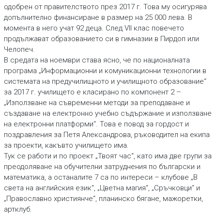
одобрен от правителството през 2017 г. Това му осигурява
допълнително финансиране в размер на 25 000 лева. В
момента в него учат 92 деца. След VII клас повечето
продължават образованието си в гимназии в Пирдоп или
Челопеч.
В средата на ноември става ясно, че по националната
програма „Информационни и комуникационни технологии в
системата на предучилищното и училищното образование“
за 2017 г. училището е класирано по компонент 2 –
„Използване на съвременни методи за преподаване и
създаване на електронно учебно съдържание и използване
на електронни платформи“. Това е повод за гордост и
поздравления за Петя Александрова, ръководител на екипа
за проекти, какъвто училището има.
Тук се работи и по проект „Твоят час“, като има две групи за
преодоляване на обучителни затруднения по български и
математика, а останалите 7 са по интереси – клубове „В
света на английския език“, „Цветна магия“, „Сръчковци“ и
„Православно християнче“, планинско бягане, мажоретки,
артклуб.