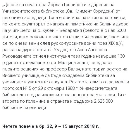
„Дело е на скулптора Йордан Гаврилов и е дарение на
Университетската библиотека „Св. Климент Охридски“ от
неговите наследници. Това е оригиналната гипсова отливка,
по която скулпторът е направил паметника на Балан в двора
на училището на с. Кубей – Бесарабия (селото е с над 6000
жители, като основната част са наши сънародници, заселили
се по онези земи след руско-турските войни през XIX в.)“,
разказва директорът на УБ доц. д-р Анна Ангелова.
Ръководената от нея институция тази година навършва 130
години от създаването си. Малцина знаят, че едно от
първите решения на професор Балан, като първи ректор на
Висшето училище, е да бъде създадена библиотека за
учениците и учителите от курса. Ректорът сам го е записал в
протокол № 5 от 29 октомври 1888 г. Университетската
библиотека е една изключителна ценност за България. Тя е
втората по големина в страната и съдържа 2 625 000
библиотечни единици.
Четете повече в бр. 32, 9 – 15 август 2018 г.