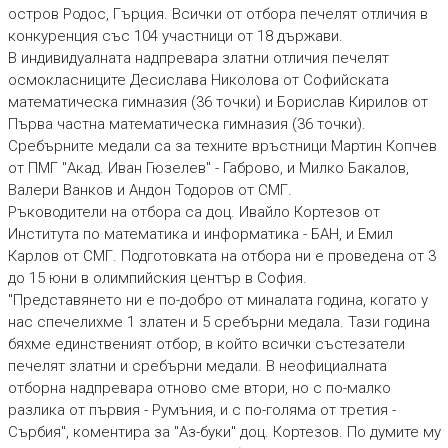
остров Родос, Гърция. Всички от отбора печелят отличия в
конкуренция със 104 участници от 18 държави.
В индивидуалната надпревара златни отличия печелят
осмокласниците Десислава Николова от Софийската
математическа гимназия (36 точки) и Борислав Кирилов от
Първа частна математическа гимназия (36 точки).
Сребърните медали са за техните връстници Мартин Копчев
от ПМГ "Акад. Иван Гюзелев" - Габрово, и Милко Бакалов,
Валери Ванков и Андон Тодоров от СМГ.
Ръководители на отбора са доц. Ивайло Кортезов от
Института по математика и информатика - БАН, и Емил
Карлов от СМГ. Подготовката на отбора ни е проведена от 3
до 15 юни в олимпийския център в София.
"Представянето ни е по-добро от миналата година, когато у
нас спечелихме 1 златен и 5 сребърни медала. Тази година
бяхме единственият отбор, в който всички състезатели
печелят златни и сребърни медали. В неофициалната
отборна надпревара отново сме втори, но с по-малко
разлика от първия - Румъния, и с по-голяма от третия -
Сърбия", коментира за "Аз-буки" доц. Кортезов. По думите му