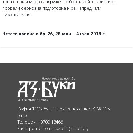
това е нов и много задружен отбор, в който всички са
провели сериозна подготовка и са напреднали
чувствително.
Четете повече в бр. 26, 28 юни – 4 юли 2018 г.
София 1113, бул. “Цариградско шосе” № 125,
бл. 5
Телефон: +0700 18466
Електронна поща:
azbuki@mon.bg