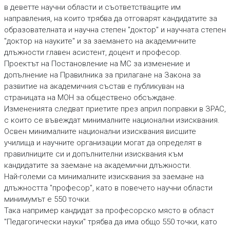
в деветте научни области и съответстващите им
направления, на които трябва да отговарят кандидатите за
образователната и научна степен "доктор" и научната степен
"доктор на науките" и за заемането на академичните
длъжности главен асистент, доцент и професор.
Проектът на Постановление на МС за изменение и
допълнение на Правилника за прилагане на Закона за
развитие на академичния състав е публикуван на
страницата на МОН за обществено обсъждане.
Измененията следват приетите през април поправки в ЗРАС,
с които се въвеждат минималните национални изисквания.
Освен минималните национални изисквания висшите
училища и научните организации могат да определят в
правилниците си и допълнителни изисквания към
кандидатите за заемане на академични длъжности.
Най-големи са минималните изисквания за заемане на
длъжността "професор", като в повечето научни области
минимумът е 550 точки.
Така например кандидат за професорско място в област
"Педагогически науки" трябва да има общо 550 точки, като