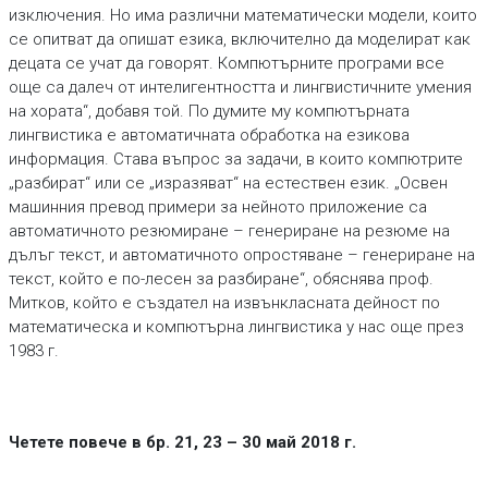
изключения. Но има различни математически модели, които
се опитват да опишат езика, включително да моделират как
децата се учат да говорят. Компютърните програми все
още са далеч от интелигентността и лингвистичните умения
на хората“, добавя той. По думите му компютърната
лингвистика е автоматичната обработка на езикова
информация. Става въпрос за задачи, в които компютрите
„разбират“ или се „изразяват“ на естествен език. „Освен
машинния превод примери за нейното приложение са
автоматичното резюмиране – генериране на резюме на
дълъг текст, и автоматичното опростяване – генериране на
текст, който е по-лесен за разбиране“, обяснява проф.
Митков, който е създател на извънкласната дейност по
математическа и компютърна лингвистика у нас още през
1983 г.
Четете повече в бр. 21, 23 – 30 май 2018 г.