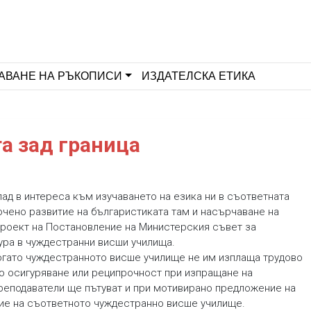
АВАНЕ НА РЪКОПИСИ
ИЗДАТЕЛСКА ЕТИКА
а зад граница
пад в интереса към изучаването на езика ни в съответната
очено развитие на българистиката там и насърчаване на
проект на Постановление на Министерския съвет за
ура в чуждестранни висши училища.
гато чуждестранното висше училище не им изплаща трудово
о осигуряване или реципрочност при изпращане на
преподаватели ще пътуват и при мотивирано предложение на
ие на съответното чуждестранно висше училище.