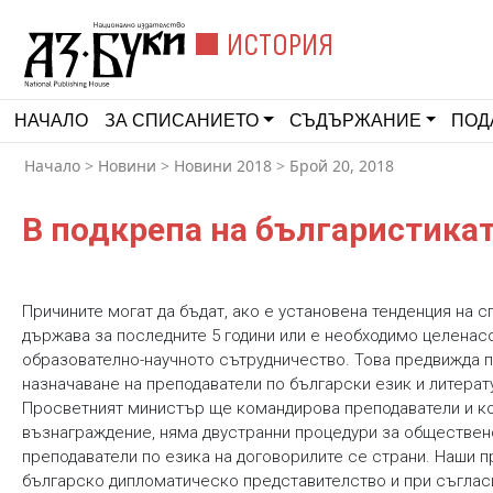
ИСТОРИЯ
НАЧАЛО
ЗА СПИСАНИЕТО
СЪДЪРЖАНИЕ
ПОД
Начало
>
Новини
>
Новини 2018
>
Брой 20, 2018
В подкрепа на българистикат
Причините могат да бъдат, ако е установена тенденция на с
държава за последните 5 години или е необходимо целенас
образователно-научното сътрудничество. Това предвижда 
назначаване на преподаватели по български език и литерат
Просветният министър ще командирова преподаватели и ко
възнаграждение, няма двустранни процедури за обществен
преподаватели по езика на договорилите се страни. Наши 
българско дипломатическо представителство и при съглас