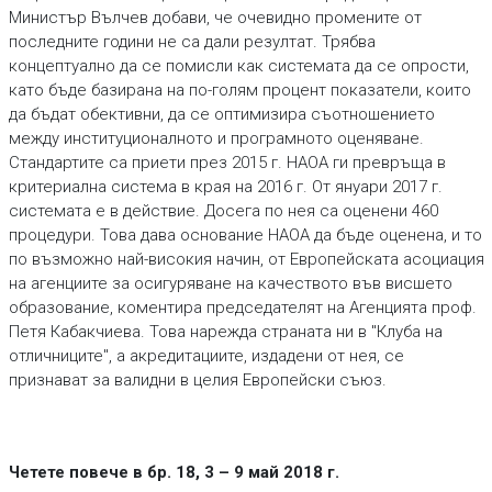
Министър Вълчев добави, че очевидно промените от
последните години не са дали резултат. Трябва
концептуално да се помисли как системата да се опрости,
като бъде базирана на по-голям процент показатели, които
да бъдат обективни, да се оптимизира съотношението
между институционалното и програмното оценяване.
Стандартите са приети през 2015 г. НАОА ги превръща в
критериална система в края на 2016 г. От януари 2017 г.
системата е в действие. Досега по нея са оценени 460
процедури. Това дава основание НАОА да бъде оценена, и то
по възможно най-високия начин, от Европейската асоциация
на агенциите за осигуряване на качеството във висшето
образование, коментира председателят на Агенцията проф.
Петя Кабакчиева. Това нарежда страната ни в "Клуба на
отличниците", а акредитациите, издадени от нея, се
признават за валидни в целия Европейски съюз.
Четете повече в бр. 18, 3 – 9 май 2018 г.