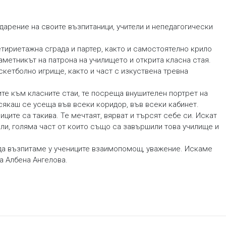
годарение на своите възпитаници, учители и непедагогически
тириетажна сграда и партер, както и самостоятелно крило
паметникът на патрона на училището и открита класна стая.
кетболно игрище, както и част с изкуствена тревна
те към класните стаи, те посреща внушителен портрет на
 сякаш се усеща във всеки коридор, във всеки кабинет.
ците са такива. Те мечтаят, вярват и търсят себе си. Искат
ели, голяма част от които също са завършили това училище и
м да възпитаме у учениците взаимопомощ, уважение. Искаме
ка Албена Ангелова.