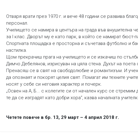
Отваря врати през 1970 г. и вече 48 години се развива бла
персонал.
Училището се намира в центъра на града във внушителна че
за I клас. Дворът му е като парк, в който се намират бюст-
Спортната площадка е просторна и съчетава футболно и бас
настилка.
Щом прекрачиш прага на училището и се изкачиш по стълби
Димчо Дебелянов, изрисуван на цяла стена. Духът на поета
Пренасяш се в свят на свободолюбие и романтизъм. И учени
да опознаят и покорят целия свят. Помагат им техните учит
носят у себе си неговия характер и почерк.
„Освен на А, Б... с колегите си от начален курс се стреми
те да се изградят като добри хора“, казва началната учител
Четете повече в бр. 13, 29 март – 4 април 2018 г.