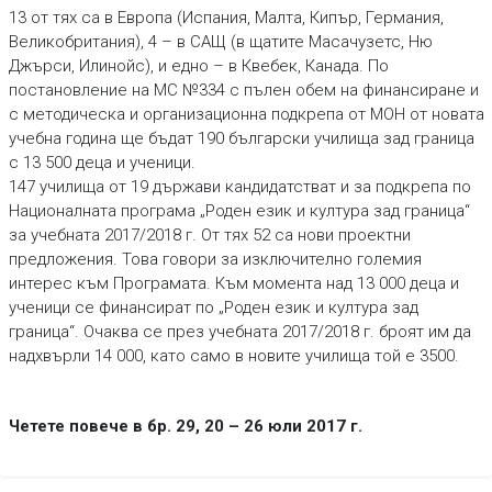
13 от тях са в Европа (Испания, Малта, Кипър, Германия,
Великобритания), 4 – в САЩ (в щатите Масачузетс, Ню
Джърси, Илинойс), и едно – в Квебек, Канада. По
постановление на МС №334 с пълен обем на финансиране и
с методическа и организационна подкрепа от МОН от новата
учебна година ще бъдат 190 български училища зад граница
с 13 500 деца и ученици.
147 училища от 19 държави кандидатстват и за подкрепа по
Националната програма „Роден език и култура зад граница“
за учебната 2017/2018 г. От тях 52 са нови проектни
предложения. Това говори за изключително големия
интерес към Програмата. Към момента над 13 000 деца и
ученици се финансират по „Роден език и култура зад
граница“. Очаква се през учебната 2017/2018 г. броят им да
надхвърли 14 000, като само в новите училища той е 3500.
Четете повече в бр. 29, 20 – 26 юли 2017 г.