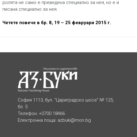
ролята не само е преведена специално за нея, но е и
писана специално за нея.
Четете повече в бр. 8, 19 – 25 февруари 2015 г.
София 1113, бул. “Цариградско шосе” № 125,
бл. 5
Телефон: +0700 18466
Електронна поща:
azbuki@mon.bg