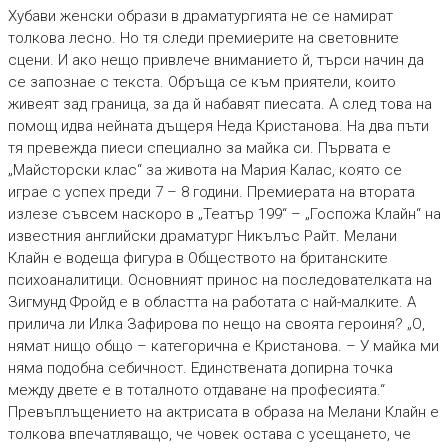
Хубави женски образи в драматургията не се намират
толкова лесно. Но тя следи премиерите на световните
сцени. И ако нещо привлече вниманието й, търси начин да
се запознае с текста. Обръща се към приятели, които
живеят зад граница, за да й набавят пиесата. А след това на
помощ идва нейната дъщеря Неда Кристанова. На два пъти
тя превежда пиеси специално за майка си. Първата е
„Майсторски клас“ за живота на Мария Калас, която се
играе с успех преди 7 – 8 години. Премиерата на втората
излезе съвсем наскоро в „Театър 199“ – „Госпожа Клайн“ на
известния английски драматург Никълъс Райт. Мелани
Клайн е водеща фигура в Обществото на британските
психоаналитици. Основният принос на последователката на
Зигмунд Фройд е в областта на работата с най-малките. А
прилича ли Илка Зафирова по нещо на своята героиня? „О,
нямат нищо общо – категорична е Кристанова. – У майка ми
няма подобна себичност. Единствената допирна точка
между двете е в тоталното отдаване на професията.“
Превъплъщението на актрисата в образа на Мелани Клайн е
толкова впечатляващо, че човек остава с усещането, че