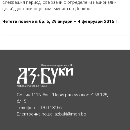
следващия период, свързани с определени национални
цели”, допълни още зам.-министър Денков.
Четете повече в бр. 5, 29 януари – 4 февруари 2015 г.
София 1113, бул. “Цариградско шосе” № 125,
бл. 5
Телефон: +0700 18466
Електронна поща:
azbuki@mon.bg