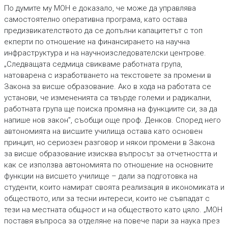
По думите му МОН е доказало, че може да управлява
самостоятелно оперативна програма, като остава
предизвикателството да се допълни капацитетът с топ
екперти по отношение на финансирането на научна
инфраструктура и на научноизследователски центрове.
„Следващата седмица свикваме работната група,
натоварена с изработването на текстовете за промени в
Закона за висше образование. Ако в хода на работата се
установи, че измененията са твърде големи и радикални,
работната група ще поиска промяна на функциите си, за да
напише нов закон”, съобщи още проф. Денков. Според него
автономията на висшите училища остава като основен
принцип, но сериозен разговор и някои промени в Закона
за висше образование изисква въпросът за отчетността и
как се използва автономията по отношение на основните
функции на висшето училище – дали за подготовка на
студенти, които намират своята реализация в икономиката и
обществото, или за тесни интереси, които не съвпадат с
тези на местната общност и на обществото като цяло. „МОН
поставя въпроса за отделяне на повече пари за наука през