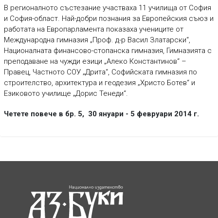
В регионалното състезание участваха 11 училища от София
и София-област. Най-добри познания за Европейския съюз и
работата на Европарламента показаха учениците от
Международна гимназия „Проф. д-р Васил Златарски“,
Националната финансово-стопанска гимназия, Гимназията с
преподаване на чужди езици „Алеко Константинов“ –
Правец, Частното СОУ „Дрита“, Софийската гимназия по
строителство, архитектура и геодезия „Христо Ботев“ и
Eзиковото училище „Дорис Тенеди“.
Четете повече в бр. 5, 30 януари - 5 февруари 2014 г.