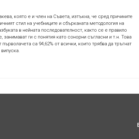
кева, която е и член на Съвета, изтъкна, че сред причините
чният стил на учебниците и сбърканата методология на
 азбуката в нейната последователност, както се е правило
, занимават ги с понятия като сонорни съгласни и т.н. Това
т първолачета са 94,62% от всички, които трябва да тръгнат
 випуска.