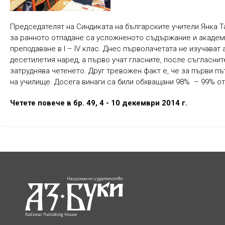
Председателят на Синдиката на българските учители Янка Та
за ранното отпадане са усложненото съдържание и академи
преподаване в I – IV клас. Днес първолачетата не изучават
десетилетия наред, а първо учат гласните, после съгласните
затруднява четенето. Друг тревожен факт е, че за първи пъ
на училище. Досега винаги са били обхващани 98% – 99% от
Четете повече в бр. 49, 4 - 10 декември 2014 г.