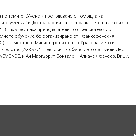
а по темите: „Учене и преподаване с помощта на
ите умения“ и „Методология на преподаването на лексика с
. В тях участваха преподаватели по френски език от
налното обучение бе организирано от Франкофонския
КО) съвместно с Министерството на образованието и
дателство „Аз-буки“. Лектори на обучението са Емили Лер –
V5MONDE, и Ан-Маргьорит Бонвале – Алианс Франсез, Виши,