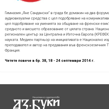
Гимназия „Яне Сандански“ в града бе домакин на два форум
аудиовизуални средства с цел подобряване на комуникативн
цел подобряване на уменията за общуване на френски език“
средното и висшето образование от цялата страна. Нацио
регионален център за Централна и Източна Европа (КРЕФЕ
науката. Медиен партньор на инициативата е Национално из
преподавател и автор на предавания във френскоезичния T
Франция.
Четете повече в бр. 38, 18 - 24 септември 2014 г.