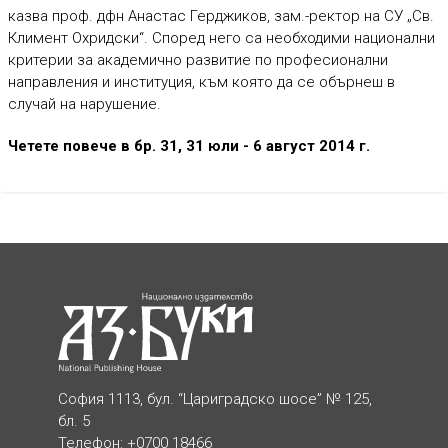
казва проф. дфн Анастас Герджиков, зам.-ректор на СУ „Св.
Климент Охридски“. Според него са необходими национални
критерии за академично развитие по професионални
направления и институция, към която да се обърнеш в
случай на нарушение.
Четете повече в бр. 31, 31 юли - 6 август 2014 г.
София 1113, бул. “Цариградско шосе” № 125,
бл. 5
Телефон: +0700 18466