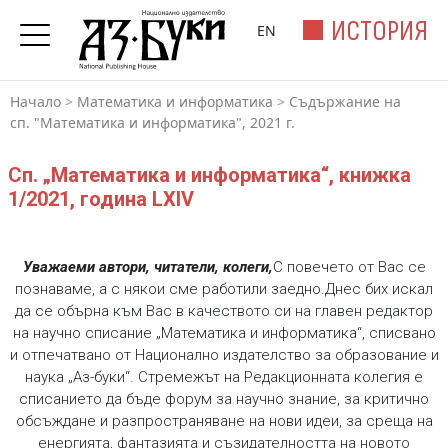
ИСТОРИЯ
EN
Начало
>
Математика и информатика
>
Съдържание на
сп. "Математика и информатика", 2021 г.
Сп. „Математика и информатика“, книжка
1/2021, година LXIV
Уважаеми автори, читатели, колеги,
С повечето от Вас се
познаваме, а с някои сме работили заедно.Днес бих искал
да се обърна към Вас в качеството си на главен редактор
на научно списание „Математика и информатика“, списвано
и отпечатвано от Национално издателство за образование и
наука „Аз-буки“. Стремежът на Редакционната колегия е
списанието да бъде форум за научно знание, за критично
обсъждане и разпространяване на нови идеи, за среща на
енергията, фантазията и съзидателността на новото