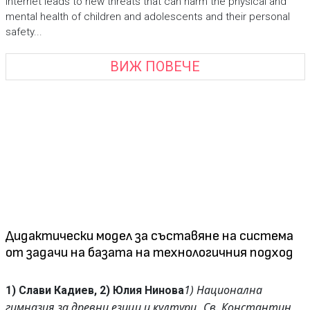
Internet leads to new threats that can harm the physical and
mental health of children and adolescents and their personal
safety...
ВИЖ ПОВЕЧЕ
Дидактически модел за съставяне на система
от задачи на базата на технологичния подход
1) Национална
1) Слави Кадиев, 2) Юлия Нинова
гимназия за древни езици и култури
„Св. Константин