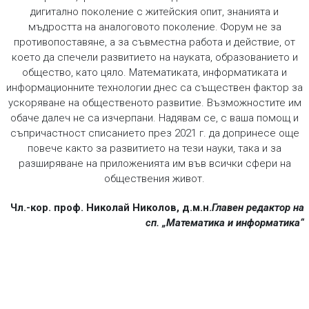
дигитално поколение с житейския опит, знанията и
мъдростта на аналоговото поколение. Форум не за
противопоставяне, а за съвместна работа и действие, от
което да спечели развитието на науката, образованието и
общество, като цяло. Математиката, информатиката и
информационните технологии днес са съществен фактор за
ускоряване на общественото развитие. Възможностите им
обаче далеч не са изчерпани. Надявам се, с ваша помощ и
съпричастност списанието през 2021 г. да допринесе още
повече както за развитието на тези науки, така и за
разширяване на приложенията им във всички сфери на
обществения живот.
Чл.-кор. проф. Николай Николов, д.м.н.
Главен редактор на
сп. „Математика и информатика“