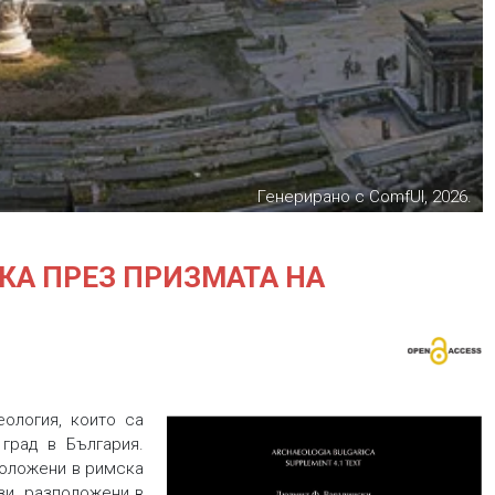
Генерирано с ComfUI, 2026.
КА ПРЕЗ ПРИЗМАТА НА
ология, които са
град в България.
зположени в римска
ези, разположени в