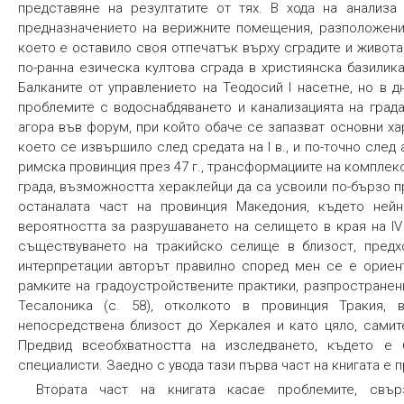
представяне на резултатите от тях. В хода на анализа
предназначението на верижните помещения, разположени 
което е оставило своя отпечатък върху сградите и живота
по-ранна езическа култова сграда в християнска базилика
Балканите от управлението на Теодосий I насетне, но в 
проблемите с водоснабдяването и канализацията на град
агора във форум, при който обаче се запазват основни ха
което се извършило след средата на Ι в., и по-точно сле
римска провинция през 47 г., трансформациите на комплек
града, възможността хераклейци да са усвоили по-бързо пр
останалата част на провинция Македония, където нейн
вероятността за разрушаването на селището в края на ІV 
съществуването на тракийско селище в близост, предх
интерпретации авторът правилно според мен се е ориент
рамките на градоустройствените практики, разпростране
Тесалоника (с. 58), отколкото в провинция Тракия,
непосредствена близост до Херкалея и като цяло, самит
Предвид всеобхватността на изследването, където е 
специалисти. Заедно с увода тази първа част на книгата е п
Втората част на книгата касае проблемите, свър