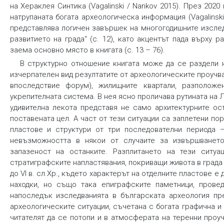
на Хераклея Синтика (Vagalinski / Nankov 2015). През 202
натрупаната богата археологическа информация (Vagalinsk
представлява логичен завършек на многогодишните изслед
развитието на града“ (с. 12), като акцентът пада върху 
заема основно място в книгата (с. 13 – 76).
В структурно отношение книгата може да се раздели н
изчерпателен вид резултатите от археологическите проучв
впоследствие форум), жилищните квартали, разположе
укрепителната система. В нея ясно проличава рутината на 
удивителна лекота представя не само архитектурните ос
поставената цел. А част от тези ситуации са заплетени п
пластове и структури от три последователни периода –
невъзможността в някои от случаите за извършването
запазеност на останките. Разплитането на тези ситуа
стратиграфските напластявания, покриващи живота в града 
до VI в. сл.Хр., където характерът на отделните пластове 
находки, но също така епиграфските паметници, провед
напоследък изследванията в българската археология пр
археологическите ситуации, съчетана с богата графична и
читателят да се потопи и в атмосферата на теренни проу