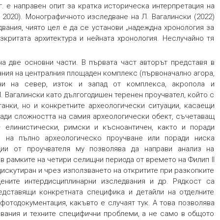
0 г. е направен опит за кратка историческа интерпретация на
i 2020). Монографичното изследване на Л. Вагалински (2022)
вания, чиято цел е да се установи „надеждна хронология за
разкритата архитектура и нейната хронология. Неслучайно тя
а две основни части. В първата част авторът представя в
ания на централния площаден комплекс (първоначално агора,
ни на север, изток и запад от комплекса, акропола и
Л. Вагалински като дългогодишен теренен проучвател, който с
танки, но и конкретните археологически ситуации, касаещи
оради сложността на самия археологически обект, съчетаващ
 елинистически, римски и късноантичен, както и поради
 на пълно археологическо проучване или поради ниска
ции от проучвателя му позволява да направи анализ на
в рамките на четири селищни периода от времето на Филип II
е дискутиран и чрез използването на откритите при разкопките
ените интердисциплинарни изследвания и др. Рядкост са
едставящи конкретната специфика и детайли на отделните
 фотодокументация, какъвто е случаят тук. А това позволява
чвания и техните специфични проблеми, а не само в общото