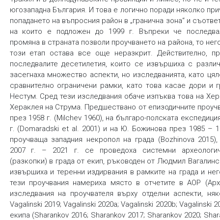
югозападна България. И това е логично поради няколко при
попадането на въпросния район в „гранична зона“ и съотве
на които е подложен до 1999 г. Въпреки че последва
промяна в страната позволи проучването на района, то нег
този етап остава все още неразкрит. Действително, пр
последвалите десетилетия, които се извършиха с различ
засегнаха множество аспекти, но изследванията, като цял
сравнително ограничени рамки, като това касае дори и 
Нестум. Сред тези изследвания обаче изпъква това на Хер
Хераклея на Струма. Предшествано от епизодичните проучв
през 1958 г. (Milchev 1960), на българо-полската експедици
г. (Domaradski et al. 2001) и на Ю. Божинова през 1985 – 1
проучваща западния некропол на града (Bozhinova 2015)
2007 г. – 2021 г. се проведоха системни археологи
(разкопки) в града от екип, ръководен от Людмил Вагалинс
извършиха и теренни издирвания в рамките на града и не
тези проучвания намериха място в отчетите в АОР (Арх
изследвания на проучвателя върху отделни аспекти, някои
Vagalinski 2019; Vagalinski 2020a; Vagalinski 2020b; Vagalinski 20
екипа (Sharankov 2016; Sharankov 2017; Sharankov 2020; Sha