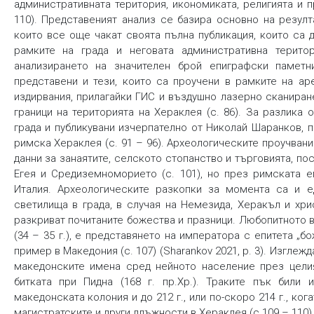
административната територия, икономиката, религията и п
110). Представеният анализ се базира основно на резулт
които все още чакат своята пълна публикация, които са 
рамките на града и неговата административна територ
анализирането на значителен брой епиграфски паметн
представени и тези, които са проучени в рамките на ар
издирвания, прилагайки ГИС и въздушно лазерно сканиран
граници на територията на Хераклея (с. 86). За разлика 
града и публикувани изчерпателно от Николай Шаранков, 
римска Хераклея (с. 91 – 96). Археологическите проучван
данни за занаятите, селското стопанство и търговията, п
Егея и Средиземноморието (с. 101), но през римската е
Италия. Археологическите разкопки за момента са и е
светилища в града, в случая на Немезида, Херакъл и хр
разкриват почитаните божества и празници. Любопитното в
(34 – 35 г.), е представянето на императора с епитета „
пример в Македония (с. 107) (Sharankov 2021, р. 3). Изгле
македонските имена сред нейното население през цели
битката при Пидна (168 г. пр.Хр.). Траките пък били 
македонската колония и до 212 г., или по-скоро 214 г., кога
магистратските и други длъжности в Хераклея (с.109 – 110)