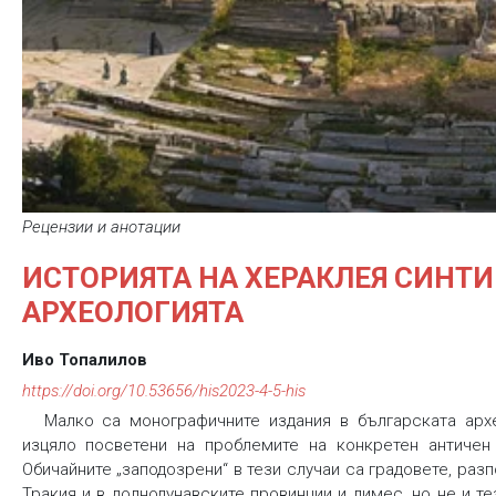
Рецензии и анотации
ИСТОРИЯТА НА ХЕРАКЛЕЯ СИНТИ
AРХЕОЛОГИЯТА
Иво Топалилов
https://doi.org/10.53656/his2023-4-5-his
Малко са монографичните издания в българската архе
изцяло посветени на проблемите на конкретен античен 
Обичайните „заподозрени“ в тези случаи са градовете, ра
Тракия и в долнодунавските провинции и лимес, но не и т