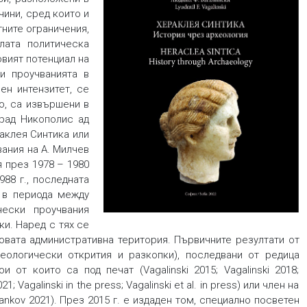
чини, сред които и
тните ограничения,
лата политическа
овият потенциал на
и проучванията в
ен интензитет, се
о, са извършени в
град Никополис ад
аклея Синтика или
ания на А. Милчев
я през 1978 – 1980
988 г., последната
, в периода между
чески проучвания
ки. Наред с тях се
говата административна територия. Първичните резултати от
еологически открития и разкопки), последвани от редица
 от които са под печат (Vagalinski 2015; Vagalinski 2018;
21; Vagalinski in the press; Vagalinski et al. in press) или член на
rankov 2021). През 2015 г. е издаден том, специално посветен