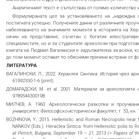
Аналитичният текст е съпътстван от голямо количество 
Формулираната цел за установяването на „надеждна х
постигната успешно. Получените данни от различните проу
набелязването на значимите моменти в историята на Хер
начин на представяне, съчетан с богатия илюстратив
специалистите, но и за студентите археолози при подгото
книгата на Людмил Вагалински е задължителна за всеки, к
до този момент остават по обясними причини встрани от ф
ЛИТЕРАТУРА
ВАГАЛИНСКИ, Л., 2022.
Хераклея Синтика. История чрез aрх
61992330-1-6 (print).
ДОМАРАДСКИ, M. et al. 2001.
Материали за археологията 
9789544300198.
МИЛЧЕВ, А. 1960. Археологически разкопки и проучван
университет, Философско-исторически факултет
, т. 53, кн.
BOZHINOVA, Y., 2015. Hellenistic and Roman Necropolis near the
NANKOV (Eds.). Heraclea Sintica: from Hellenistic polis to R
at Petrich, Bulgaria, September 19 – 21, 2013 (= Papers of th