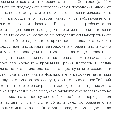
разниците, както и етническия състав на Хераклея (с. 77 –
атите от предходните археологически проучвания, някои от
допълнени с резултатите, получени от теренни издирвания в
ия, ръководени от автора, както и от публикуването и
ици от Николай Шаранков. В случая с погребенията са
еята на централния площад. Въпреки извършените теренни
е, за момента не могат да се определят административните
от това обаче, надписите, открити през последните години в
предоставят информация за градската управа и институции в
ия, макар и проведени в центъра на града, също предоставят
оследната в своята си цялост насочена от самото начало към
поха разширена към провинция Тракия, Картаген и Средна
динствените свидетелства за съществуващите храмове и
истиянската базилика на форума, а епиграфските паметници
 случая с императорския култ, който е въведен при Тиберий
божествен“, което е най-ранният засвидетелстван до момента
жда че Хераклея е била сред изключенията със запазването на
я период на съществуването ѝ и особено в периода след
изтласкани в планинските области след основаването на
то влязъл в сила constitutio Antoniniana, те нямали достъп до
.