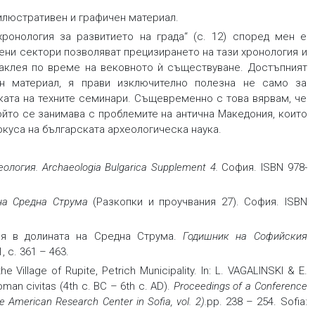
илюстративен и графичен материал.
ронология за развитието на града“ (с. 12) според мен е
чени сектори позволяват прецизирането на тази хронология и
аклея по време на вековното ѝ съществуване. Достъпният
ен материал, я прави изключително полезна не само за
вката на техните семинари. Същевременно с това вярвам, че
ойто се занимава с проблемите на антична Македония, които
окуса на българската археологическа наука.
еология
. Archaeologia Bulgarica Supplement 4
.
София. ISBN 978-
на Средна Струма
(Разкопки и проучвания 27). София. ISBN
ия в долината на Средна Струма.
Годишник на Софийския
 1, с. 361 – 463.
 Village of Rupite, Petrich Municipality. In: L. VAGALINSKI & E.
oman civitas (4th c. BC – 6th c. AD).
Proceedings of a Conference
e American Research Center in Sofia, vol. 2).
pp. 238 – 254. Sofia: