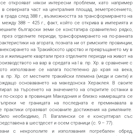
 се открояват някои интересни проблеми, като например
в северната част на централния площад, земетресението,
 в града след 388 г., възможността за трансформирането на
 между 388 – 425 г., факт, който се открива в империята и
днешните български земи се констатира сравнително рядко,
а през отделните периоди, трансформирането на по-ранната
рактеристики на агората, позната ни от римските провинции,
д анексирането на Тракийското царство и превръщането му в
са и жилищните квартали през отделните периоди на живот на
оизводството на вар в средата на I в. пр. Хр. в сравнение с
ото използване се налага постепенно до края на века,
в. пр. Хр. от местните тракийски племена (меди и синти) и
ождащо основаването на македонска Хераклея. В своите
ирал за търсенето на значението на откритите останки в
ни по-скоро в провинция Македония и близко намиращата се
 въпреки че границата на последната е преминавала в
е практики отразяват основните достижения на римляните.
било необходимо, Л. Вагалински се е консултирал със
редставена в шестдесет и осем страници (с. 9 – 77).
зани с некрополите и използвания погребален обред,