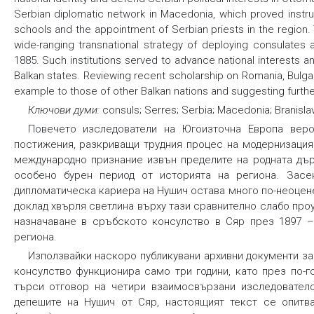
Serbian diplomatic network in Macedonia, which proved instrum
schools and the appointment of Serbian priests in the region.
wide-ranging transnational strategy of deploying consulates
1885. Such institutions served to advance national interests a
Balkan states. Reviewing recent scholarship on Romania, Bulga
example to those of other Balkan nations and suggesting furthe
Ключови думи:
consuls; Serres; Serbia; Macedonia; Branisla
Повечето изследователи на Югоизточна Европа веро
постижения, разкриващи трудния процес на модернизация
международно признание извън пределите на родната дър
особено бурен период от историята на региона. Засен
дипломатическа кариера на Нушич остава много по-неоценена
доклад хвърля светлина върху тази сравнително слабо про
назначаване в сръбското консулство в Сяр през 1897 – 
региона.
Използвайки наскоро публикувани архивни документи з
консулство функционира само три години, като през по-г
търси отговор на четири взаимосвързани изследователс
депешите на Нушич от Сяр, настоящият текст се опитв