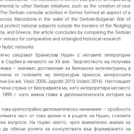
ental to other Serbian initiatives, such as the creation of new
 The Serbian consular activities in Serres formed an aspect of a
 across Macedonia in the wake of the Serbian-Bulgarian War of
nd protect national subjects outside the borders of the fledgling
ria, and Greece, the article concludes by comparing the Serbian
r venues for comparative and entangled historical research.
v Nušić; networks
ятно свързват Бранислав Нушич с неговите литературни
 в Сърбия в началото на ХХ век. Творчеството му получава
жава – значимо достижение за балкански интелектуалец в
чена от големите му литературни приноси, интересната
 (но вж. Vasić 2009; Jagodić 2010; Volarić 2014). Настоящият
учена страна от биографията му, като интерпретира неговото
1899 г. като важна глава в дипломатическата история на
а това краткотрайно дипломатическо начинание – сръбското
олямата част от това време е в ръцете на Нушич, статията
ки въпроса. На първо място, чрез внимателен анализ на
а да обясни ролята на консулствата във формирането на