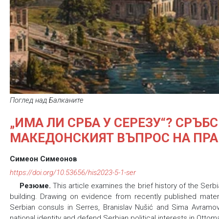
Поглед над Балканите
„ИМА ЛИ СРБА У СЕРЕЗУ“? СРЪБ
МАКЕДОНСКИЯТ ВЪПРОС НА ПРАГ
Симеон Симеонов
https://doi.org/10.53656/his2023-5-1-ser
Резюме.
This article examines the brief history of the Serb
building. Drawing on evidence from recently published materi
Serbian consuls in Serres, Branislav Nušić and Sima Avramov
national identity and defend Serbian political interests in Ot