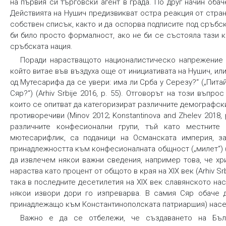
на първия си търговски агент в града. По друг начин оба
Действията на Нушич предизвикват остра реакция от стран
собствен списък, както и да оспорва подписите под сръбс
би било просто формалност, ако не би се състояла тази 
сръбската нация.
Поради нарастващото националистическо напрежение 
който витае във въздуха още от инициативата на Нушич, ил
од Мутесарифа да се увери: има ли Срба у Серезу?“ („Пит
Сяр?“) (Arhiv Srbije 2016, p. 55). Отговорът на този въпр
които се опитват да категоризират различните демографск
противоречиви (Minov 2012; Konstantinova and Zhelev 2018
различните конфесионални групи, тъй като местните
мютесарифлик, са поданици на Османската империя, з
принадлежността към конфесионалната общност („милет“) (K
да извлечем някои важни сведения, например това, че хр
нараства като процент от общото в края на XIX век (Arhiv Srb
така в последните десетилетия на XIX век славянското на
някои извори дори го изпреварва. В самия Сяр обаче д
принадлежащо към Константинополската патриаршия) насе
Важно е да се отбележи, че създаването на Бълг