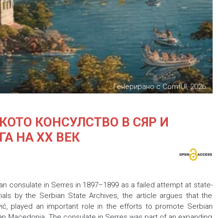
Генерирано с ComfUI, 2026.
СКОТО КОНСУЛСТВО В СЯР И
А НА ХХ ВЕК
ian consulate in Serres in 1897–1899 as a failed attempt at state-
als by the Serbian State Archives, the article argues that the
ić, played an important role in the efforts to promote Serbian
toman Macedonia. The consulate in Serres was part of an expanding