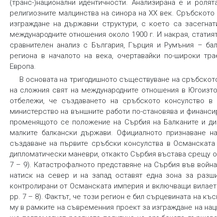
(транс-)национални идентичности. Анализирана е и ролят
религиозните малцинства на синора на XX век. Сръбското
изграждане на държавни структури, с което са засегнат
международните отношения около 1900 г. И накрая, статия
сравнителен анализ с България, Гърция и Румъния – ба
региона в началото на века, очертавайки по-широки тра
Европа.
В основата на тригодишното съществуване на сръбското
на сложния свят на международните отношения в Югоизто
отбележи, че създаването на сръбското консулство в
министерство на външните работи по-становява и финансир
променящото се положение на Сърбия на Балканите и дин
малките балкански държави. Официалното признаване н
създаване на първите сръбски консулства в Османската 
дипломатически маневри, откакто Сърбия въстава срещу осма
7 – 9). Катастрофалното представяне на Сърбия във войн
натиск на север и на запад оставят една зона за разш
контролирани от Османската империя и включващи вилаетите 
pp. 7 – 8). Фактът, че този регион е бил сърцевината на 
му в рамките на съвременния проект за изграждане на наци