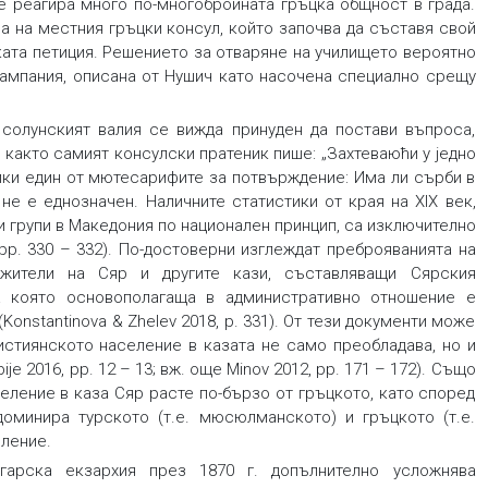
че реагира много по-многобройната гръцка общност в града.
а на местния гръцки консул, който започва да съставя свой
ката петиция. Решението за отваряне на училището вероятно
кампания, описана от Нушич като насочена специално срещу
солунският валия се вижда принуден да постави въпроса,
и както самият консулски пратеник пише: „Захтеваюћи у једно
айки един от мютесарифите за потвърждение: Има ли сърби в
ос не е еднозначен. Наличните статистики от края на XIX век,
и групи в Македония по национален принцип, са изключително
, pp. 330 – 332). По-достоверни изглеждат преброяванията на
 жители на Сяр и другите кази, съставляващи Сярския
а която основополагаща в административно отношение е
onstantinova & Zhelev 2018, p. 331). От тези документи може
истиянското население в казата не само преобладава, но и
ije 2016, pp. 12 – 13; вж. още Minov 2012, pp. 171 – 172). Също
селение в каза Сяр расте по-бързо от гръцкото, като според
оминира турското (т.е. мюсюлманското) и гръцкото (т.е.
ление.
арска екзархия през 1870 г. допълнително усложнява