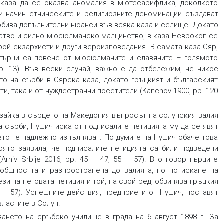
каза да се оказва аномалия в мютесарифлика, доколкото
и начин етническите и религиозните деноминации създават
обива допълнителни нюанси във всяка каза и селище. Докато
ство и силно мюсюлманско малцинство, в каза Неврокоп се
ой екзархисти и други вероизповедания. В самата каза Сяр,
 гърци са повече от мюсюлманите и славяните – голямото
 p. 13). Във всеки случай, важно е да отбележим, че никое
то на сърби в Сярска каза, докато гръцкият и българският
и, така и от чуждестранни посетители (Kanchov 1900, pp. 120
озайка в сърцето на Македония въпросът на солунския валия
а сърби, Нушич иска от подписалите петицията му да се явят
ето те надлежно изпълняват. По думите на Нушич обаче това
ято заявила, че подписалите петицията са били подведени
rhiv Srbije 2016, pp. 45 – 47, 55 – 57). В отговор гърците
 общността и разпространена до валията, но по искане на
ези на неговата петиция и той, на свой ред, обвинява гръцкия
55 – 57). Успешните действия, предприети от Нушич, поставят
ластите в Солун.
ането на сръбско училище в града на 6 август 1898 г. За