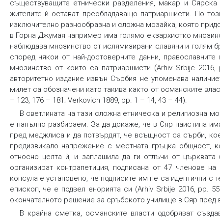
съществуващите етнически разделения, макар и Сярска 
жителите ѝ остават преобладаващо патриаршисти. По тоз
изключително разнообразна и сложна мозайка, която прид
в Горна Джумая например има голямо екзархистко мнозин
наблюдава мнозинство от ислямизирани славяни и голям бр
според някои от най-достоверните данни, православните
мнозинство от които са патриаршисти (Arhiv Srbije 2016,
авторитетно издание извън Сърбия не упоменава наличие
милет са обозначени като такива както от османските власт
– 123, 176 – 181; Verkovich 1889, pp. 1 – 14, 43 – 44).
В светлината на тази сложна етническа и религиозна м
е напълно разбираем. За да докаже, че в Сяр наистина им
пред меджлиса и да потвърдят, че всъщност са сърби, ко
предизвикало напрежение с местната гръцка общност, ко
относно целта ѝ, и заплашила да ги отлъчи от църквата (A
организират контрапетиция, подписана от 47 членове на
консула е установено, че подписите им не са идентични с т
епископ, че е подвел енорията си (Arhiv Srbije 2016, pp. 
окончателното решение за сръбското училище в Сяр пред в
В крайна сметка, османските власти одобряват създав