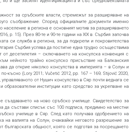
, но и ще засилят идентификацията ѝ със средновековната
важност за сръбските власти, стремежът за разширяване на
руго съображение. Според официалните документи именно
то население в региона е основният мотив за разширяването
16, p. 15). През 80-те и 90-те години на XIX в. Сърбия започва
ката си служба в региона, за да подкрепи и покровителства
ългария Сърбия успява да постигне една трудно осъществима
т от десетилетия – сключването на консулска конвенция с
 към нейното трайно консулско присъствие на Балканския
ава да открие няколко консулства в империята – в Солун и
о-късно (Lory 2011; Vučetić 2012, pp. 167 – 169; Stijović 2020,
я, управляваното от Нушич консулство в Сяр почти веднага се
и образователни институции като средство за укрепване на
 е създаването на ново сръбско училище. Свидетелство за
ва да състави списък със 100 подписа, предимно на местни
сръбско училище в Сяр. След като получава одобрението на
 на валията на Солун, очаквайки неговото разрешение за
от българската общност, която се подготвя за посрещането