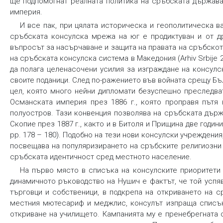
ще подпомогнат реалната политика на сръбската държава
империя.
И все пак, при цялата историческа и геополитическа 
сръбската консулска мрежа на юг е продиктуван и от д
въпросът за насърчаване и защита на правата на сръбско
на сръбската консулска система в Македония (Arhiv Srbije 20
да полага целенасочени усилия за изграждане на консулс
своите поданици. След по-ражението във войната срещу Б
цел, която много нейни дипломати безуспешно преследва
Османската империя през 1886 г., която проправя пътя
полуостров. Тази конвенция позволява на сръбската държ
Скопие през 1887 г., както и в Битоля и Прищина две години п
pp. 178 – 180). Подобно на тези нови консулски учреждени
посвещава на популяризирането на сръбските религиозни 
сръбската идентичност сред местното население.
На първо място в списъка на консулските приоритети
динамичното ръководство на Нушич е фактът, че той успя
търговци и собственици, в подкрепа на откриването на 
местния мютесариф и меджлис, консулът изпраща списъка
откриване на училището. Кампанията му е пренебрегната 