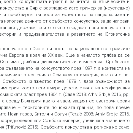
а, която консулствата играят в защитата на етническите и
 консулство в Сяр е разгледано като пример за (неуспешно)
и и по-обширни въпроси за естеството на национализма и
та използва данните от сръбското консулство, за да направи
лкански държави, които също създават нови консулства в
ектории и предизвикателства в развитието на Югоизточна
 консулство в Сяр е въпросът за националността в рамките
чна Европа в края на ХХ век. Още в началото трябва да се
 Сяр има дълбоки дипломатически измерения. Сръбското
а създаването на консулството през 1897 г. в контекста на
амичните отношения с Османската империя, както и с по-
а Сръбското княжество през 1878 г. дава възможност за
империя, което легитимира десетилетията на неофициални
нската власт през 1804 г. (Case 2018; Arhiv Srbije 2016, pp.
ата срещу България, както и засилващият се австроунгарски
иряване – териториите по южната граница, по това време
Нови пазар, Битоля и Солун (Terzić 2008; Arhiv Srbije 2016,
късносредновековната Сръбска империя, увеличава значението
я (Trifunović 2015). Сръбските консулства в региона не само