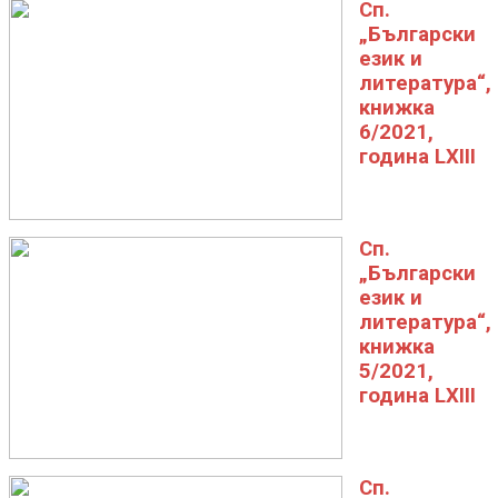
Сп.
„Български
език и
литература“,
книжка
6/2021,
година LXIII
Сп.
„Български
език и
литература“,
книжка
5/2021,
година LXIII
Сп.