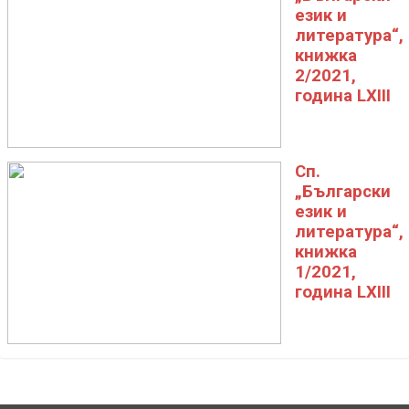
език и
литература“,
книжка
2/2021,
година LXIII
Сп.
„Български
език и
литература“,
книжка
1/2021,
година LXIII