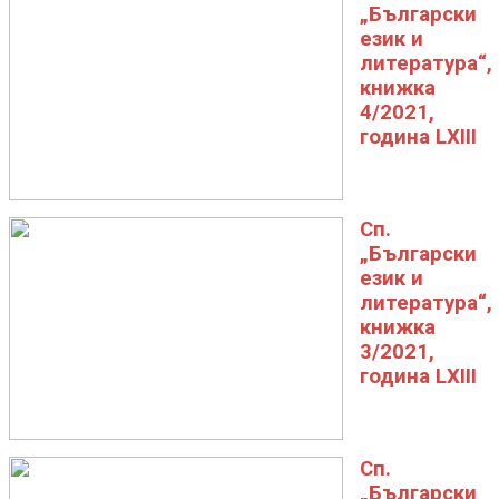
„Български
език и
литература“,
книжка
4/2021,
година LXIII
Сп.
„Български
език и
литература“,
книжка
3/2021,
година LXIII
Сп.
„Български