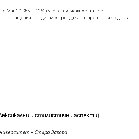
с Ман“ (1955 – 1962) улавя възможността през
 превращения на един модерен, „минал през преизподнята
ексикални и стилистични аспекти)
университет – Стара Загора