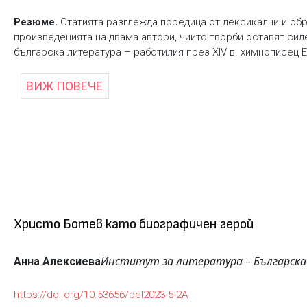
Резюме.
Статията разглежда поредица от лексикални и обр
произведенията на двама автори, чиито творби оставят сил
българска литература – работилия през XIV в. химнописец Е
ВИЖ ПОВЕЧЕ
Христо Ботев като биографичен герой
Институт за литература – Българска
Анна Алексиева
https://doi.org/10.53656/bel2023-5-2A