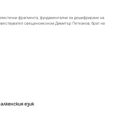
илистични фрагмента, фундаментални за дешифриране на
повествувател свещеноиконом Димитър Петканов, брат на
алкенския език