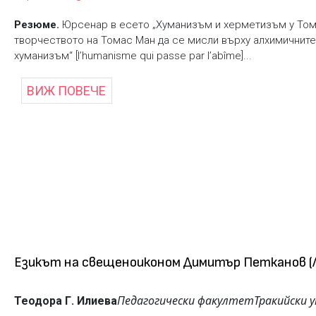
Резюме.
Юрсенар в есето „Хуманизъм и херметизъм у Тома
творчеството на Томас Ман да се мисли върху алхимичните
хуманизъм“ [l’humanisme qui passe par l’abîme]...
ВИЖ ПОВЕЧЕ
Езикът на свещеноиконом Димитър Петканов (Л
Педагогически факултет
Тракийски 
Теодора Г. Илиева