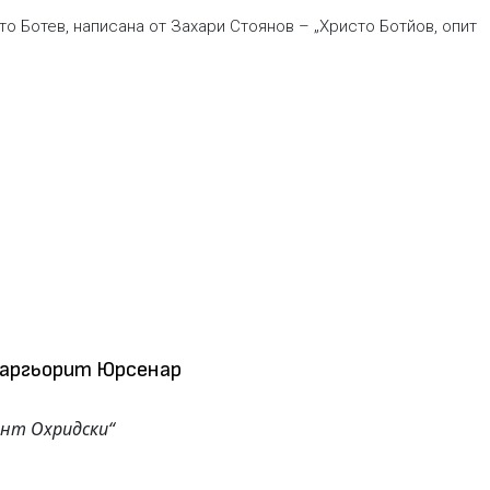
о Ботев, написана от Захари Стоянов – „Христо Ботйов, опит
Маргьорит Юрсенар
ент Охридски“