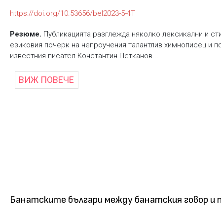
https://doi.org/10.53656/bel2023-5-4T
Резюме.
Публикацията разглежда няколко лексикални и ст
езиковия почерк на непроучения талантлив химнописец и 
известния писател Константин Петканов...
ВИЖ ПОВЕЧЕ
Банатските българи между банатския говор и п