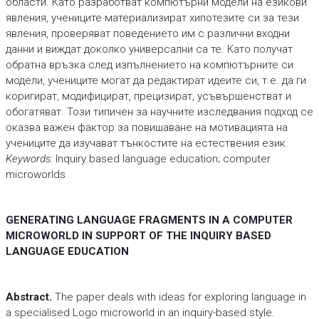
области. Като разработват компютърни модели на езикови
явления, учениците материализират хипотезите си за тези
явления, проверяват поведението им с различни входни
данни и виждат доколко универсални са те. Като получат
обратна връзка след изпълнението на компютърните си
модели, учениците могат да редактират идеите си, т.е. да ги
коригират, модифицират, прецизират, усъвършенстват и
обогатяват. Този типичен за научните изследвания подход се
оказва важен фактор за повишаване на мотивацията на
учениците да изучават тънкостите на естествения език.
Keywords:
Inquiry based language education; computer
microworlds
GENERATING LANGUAGE FRAGMENTS IN A COMPUTER
MICROWORLD IN SUPPORT OF THE INQUIRY BASED
LANGUAGE EDUCATION
Abstract.
The paper deals with ideas for exploring language in
a specialised Logo microworld in an inquiry-based style.