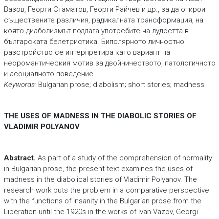
Вазов, Георги Стаматов, Георги Райчев и др., за да открои
съществените различия, радикалната трансформация, на
която диаболизмът подлага употребите на лудостта в
българската белетристика. Биполярното личностно
разстройство се интерпретира като вариант на
неоромантическия мотив за двойничеството, патологичното
и асоциалното поведение.
Keywords:
Bulgarian prose; diabolism; short stories; madness
THE USES OF MADNESS IN THE DIABOLIC STORIES OF
VLADIMIR POLYANOV
Abstract.
As part of a study of the comprehension of normality
in Bulgarian prose, the present text examines the uses of
madness in the diabolical stories of Vladimir Polyanov. The
research work puts the problem in a comparative perspective
with the functions of insanity in the Bulgarian prose from the
Liberation until the 1920s in the works of Ivan Vazov, Georgi