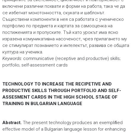
включени различни похвати и форми на работа, така че да
се избегнат монотонността, скуката и шаблонът.
Съществени компоненти в нея са работата с ученическо
портфолио по предмета и картата за самооценка на
постиженията и пропуските. Тъй като урокът има ясно
изразена комуникативна насоченост, чрез прилагането му
се стимулират познанието и интелектът, развива се общата
култура на ученика.
Keywords:
communicative (receptive and productive) skills;
portfolio; self-assessment cards
TECHNOLOGY TO INCREASE THE RECIPETIVE AND
PRODUCTIVE SKILLS THROUGH PORTFOLIO AND SELF-
ASSESMENT CARDS IN THE HIGH SCHOOL STAGE OF
TRAINING IN BULGARIAN LANGUAGE
Аbstract.
The present technology produces an exempliﬁed
effective model of a Bulgarian language lesson for enhancing