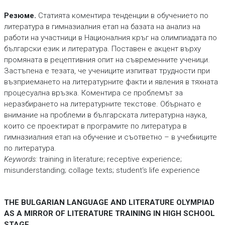
Резюме.
Статията коментира тенденции в обучението по
литература в гимназиалния етап на базата на анализ на
работи на участници в Националния кръг на олимпиадата по
български език и литература. Поставен е акцент върху
промяната в рецептивния опит на съвременните ученици.
Застъпена е тезата, че учениците изпитват трудности при
възприемането на литературните факти и явления в тяхната
процесуална връзка. Коментира се проблемът за
неразбирането на литературните текстове. Обърнато е
внимание на проблеми в българската литературна наука,
които се проектират в програмите по литература в
гимназиалния етап на обучение и съответно – в учебниците
по литература.
Keywords:
training in literature; receptive experience;
misunderstanding; collage texts; student‘s life experience
THE BULGARIAN LANGUAGE AND LITERATURE OLYMPIAD
AS A MIRROR OF LITERATURE TRAINING IN HIGH SCHOOL
STAGE