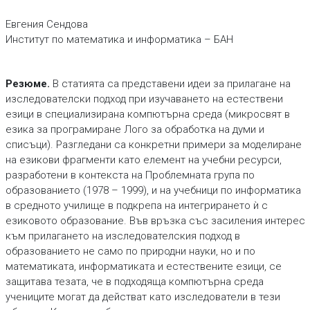
Евгения Сендова
Институт по математика и информатика – БАН
Резюме.
В статията са представени идеи за прилагане на
изследователски подход при изучаването на естествени
езици в специализирана компютърна среда (микросвят в
езика за програмиране Лого за обработка на думи и
списъци). Разгледани са конкретни примери за моделиране
на езикови фрагменти като елемент на учебни ресурси,
разработени в контекста на Проблемната група по
образованието (1978 – 1999), и на учебници по информатика
в средното училище в подкрепа на интегрирането ѝ с
езиковото образование. Във връзка със засиления интерес
към прилагането на изследователския подход в
образованието не само по природни науки, но и по
математиката, информатиката и естествените езици, се
защитава тезата, че в подходяща компютърна среда
учениците могат да действат като изследователи в тези