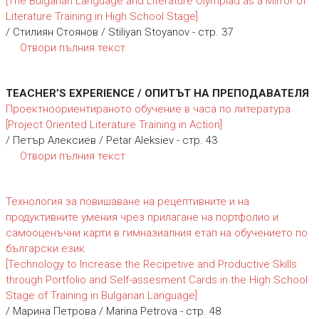
[The Bulgarian Language and Literature Olympiad as a Mirror of
Literature Training in High School Stage]
/ Стилиян Стоянов / Stiliyan Stoyanov - стр. 37
Отвори пълния текст
TEACHER’S EXPERIENCE / ОПИТЪТ НА ПРЕПОДАВАТЕЛЯ
Проектноориентираното обучение в часа по литература
[Project Oriented Literature Training in Action]
/ Петър Алексиев / Petar Aleksiev - стр. 43
Отвори пълния текст
Технология за повишаване на рецептивните и на
продуктивните умения чрез прилагане на портфолио и
самооценъчни карти в гимназиалния етап на обучението по
български език
[Technology to Increase the Recipetive and Productive Skills
through Portfolio and Self-assesment Cards in the High School
Stage of Training in Bulgarian Language]
/ Марина Петрова / Marina Petrova - стр. 48