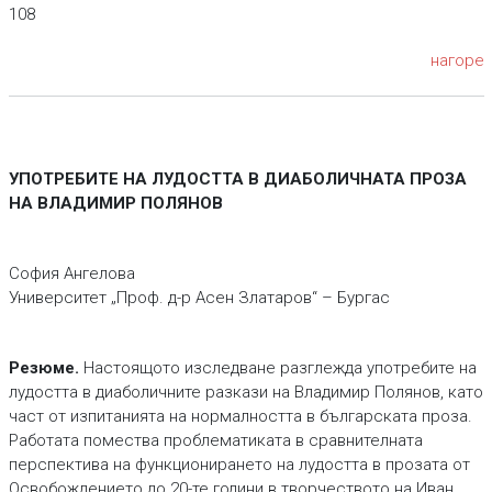
108
нагоре
УПОТРЕБИТЕ НА ЛУДОСТТА В ДИАБОЛИЧНАТА ПРОЗА
НА ВЛАДИМИР ПОЛЯНОВ
София Ангелова
Университет „Проф. д-р Асен Златаров“ – Бургас
Резюме.
Настоящото изследване разглежда употребите на
лудостта в диаболичните разкази на Владимир Полянов, като
част от изпитанията на нормалността в българската проза.
Работата помества проблематиката в сравнителната
перспектива на функционирането на лудостта в прозата от
Освобождението до 20-те години в творчеството на Иван