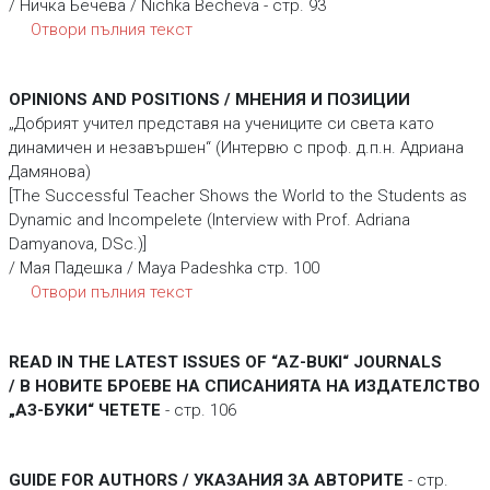
/ Ничка Бечева / Nichka Becheva - стр. 93
Отвори пълния текст
OPINIONS AND POSITIONS / МНЕНИЯ И ПОЗИЦИИ
„Добрият учител представя на учениците си света като
динамичен и незавършен“ (Интервю с проф. д.п.н. Адриана
Дамянова)
[The Successful Teacher Shows the World to the Students as
Dynamic and Incompelete (Interview with Prof. Adriana
Damyanova, DSc.)]
/ Мая Падешка / Maya Padeshka стр. 100
Отвори пълния текст
READ IN THE LATEST ISSUES OF “AZ-BUKI“ JOURNALS
/ В НОВИТЕ БРОЕВЕ НА СПИСАНИЯТА НА ИЗДАТЕЛСТВО
„АЗ-БУКИ“ ЧЕТЕТЕ
- стр. 106
GUIDE FOR AUTHORS / УКАЗАНИЯ ЗА АВТОРИТЕ
- стр.