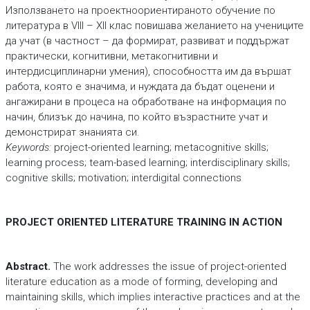
Използването на проектноориентираното обучение по
литература в VIII – XII клас повишава желанието на учениците
да учат (в частност – да формират, развиват и поддържат
практически, когнитивни, метакогнитивни и
интердисциплинарни умения), способността им да вършат
работа, която е значима, и нуждата да бъдат оценени и
ангажирани в процеса на обработване на информация по
начин, близък до начина, по който възрастните учат и
демонстрират знанията си.
Keywords:
project-oriented learning; metacognitive skills;
learning process; team-based learning; interdisciplinary skills;
cognitive skills; motivation; interdigital connections
PROJECT ORIENTED LITERATURE TRAINING IN ACTION
Abstract.
The work addresses the issue of project-oriented
literature education as a mode of forming, developing and
maintaining skills, which implies interactive practices and at the