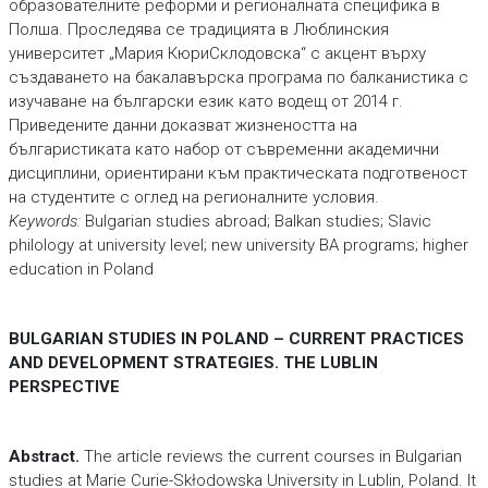
образователните реформи и регионалната специфика в
Полша. Проследява се традицията в Люблинския
университет „Мария КюриСклодовска“ с акцент върху
създаването на бакалавърска програма по балканистика с
изучаване на български език като водещ от 2014 г.
Приведените данни доказват жизнеността на
българистиката като набор от съвременни академични
дисциплини, ориентирани към практическата подготвеност
на студентите с оглед на регионалните условия.
Keywords:
Bulgarian studies abroad; Balkan studies; Slavic
philology at university level; new university BA programs; higher
education in Poland
BULGARIAN STUDIES IN POLAND – CURRENT PRACTICES
AND DEVELOPMENT STRATEGIES. THE LUBLIN
PERSPECTIVE
Abstract.
The article reviews the current courses in Bulgarian
studies at Marie Curie-Skłodowska University in Lublin, Poland. It