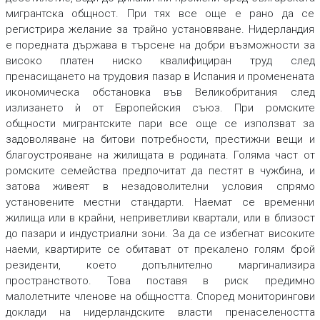
мигрантска общност. При тях все още е рано да се
регистрира желание за трайно установяване. Нидерландия
е поредната държава в търсене на добри възможности за
високо платен ниско квалифициран труд след
пренасищането на трудовия пазар в Испания и променената
икономическа обстановка във Великобритания след
излизането ѝ от Европейския съюз. При ромските
общности мигрантските пари все още се използват за
задоволяване на битови потребности, престижни вещи и
благоустрояване на жилищата в родината. Голяма част от
ромските семейства предпочитат да пестят в чужбина, и
затова живеят в незадоволителни условия спрямо
установените местни стандарти. Наемат се временни
жилища или в крайни, неприветливи квартали, или в близост
до пазари и индустриални зони. За да се избегнат високите
наеми, квартирите се обитават от прекалено голям брой
резиденти, което допълнително маргинализира
пространството. Това поставя в риск предимно
малолетните членове на общността. Според мониторингови
доклади на нидерландските власти пренаселеността