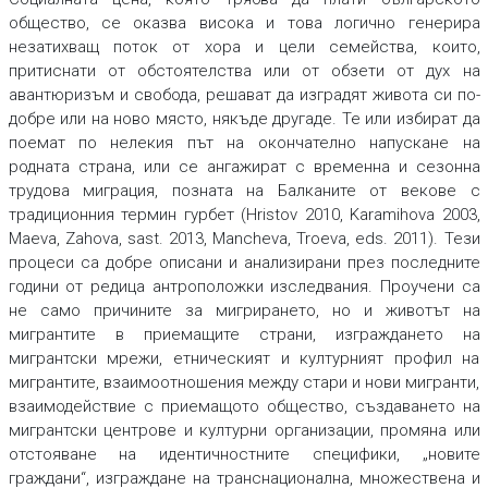
общество, се оказва висока и това логично генерира
незатихващ поток от хора и цели семейства, които,
притиснати от обстоятелства или от обзети от дух на
авантюризъм и свобода, решават да изградят живота си по-
добре или на ново място, някъде другаде. Те или избират да
поемат по нелекия път на окончателно напускане на
родната страна, или се ангажират с временна и сезонна
трудова миграция, позната на Балканите от векове с
традиционния термин гурбет (Hristov 2010, Karamihova 2003,
Maeva, Zahova, sast. 2013, Mancheva, Troeva, eds. 2011). Тези
процеси са добре описани и анализирани през последните
години от редица антроположки изследвания. Проучени са
не само причините за мигрирането, но и животът на
мигрантите в приемащите страни, изграждането на
мигрантски мрежи, етническият и културният профил на
мигрантите, взаимоотношения между стари и нови мигранти,
взаимодействие с приемащото общество, създаването на
мигрантски центрове и културни организации, промяна или
отстояване на идентичностните специфики, „новите
граждани“, изграждане на транснационална, множествена и