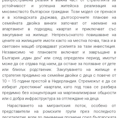
разпространена реалия и важна част от стратегията за
устойчивост и успешна житейска реализация на
мнозинството български граждани. Този модел се пренася
и в холандската държава, дългосрочните планове на
семейната двойка винаги започват от наемане на
апартамент в подходящ квартал и приключват със
закупуване на жилище. Непрекъснатото повишаване на
цените на жилищните имоти както на местна почва, така и в
световен мащаб оправдават усилията за тази инвестиция.
Независимо че плановете включват и завръщане в
България „един ден“ или след определен период, имотът
може да се отдава под наем, да остане за ползване от дете
или близък родственик. Закупуването на жилище е
стратегия предимно на семейни двойки с деца с повече от
10 – 15 години престой в Нидерландия. Стремежът е да се
избират „престижни“ квартали, като под това се разбира
предимно без концентрация на маргинализирани общности
или с добра инфраструктура за отглеждане на деца.
Нарастването на мигрантския поток, особено от
представители на ромските групи през последното
десетилетие, води до динамични промени сред българската