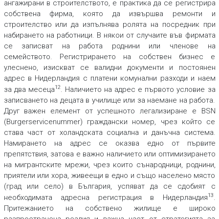
ангажирани в строителството, е практика да се регистрира
собствена фирма, която да извършва ремонти и
строителство или да изпълнява ролята на посредник при
набирането на работници. В някои от случаите във фирмата
се записват на работа роднини или членове на
семейството. Регистрирането на собствен бизнес е
улеснено, изискват се валидни документи и постоянен
адрес в Нидерландия с платени комунални разходи и наем
12
за два месеца
. Наличието на адрес е първото условие за
записването на децата в училище или за наемане на работа.
Друг важен елемент от успешното легализиране е BSN
(Burgerservicenummer) граждански номер, чрез който се
става част от холандската социална и данъчна система.
Намирането на адрес се оказва едно от първите
препятствия, затова е важно наличието или оптимизирането
на мигрантските мрежи, чрез които сънародници, роднини,
приятели или хора, живеещи в едно и също населено място
(град или село) в България, успяват да се сдобият с
13
необходимата адресна регистрация в Нидерландия
.
Притежанието на собствено жилище е широко