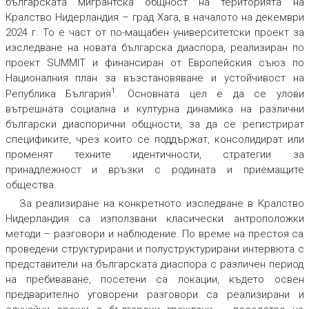
българската мигрантска общност на територията на
Кралство Нидерландия – град Хага, в началото на декември
2024 г. То е част от по-мащабен университетски проект за
изследване на новата българска диаспора, реализиран по
проект SUMMIT и финансиран от Европейския съюз по
Националния план за възстановяване и устойчивост на
1
Република България
. Основната цел е да се улови
вътрешната социална и културна динамика на различни
български диаспорични общности, за да се регистрират
спецификите, чрез които се поддържат, консолидират или
променят техните идентичности, стратегии за
принадлежност и връзки с родината и приемащите
общества.
За реализиране на конкретното изследване в Кралство
Нидерландия са използвани класически антроположки
методи – разговори и наблюдение. По време на престоя са
проведени структурирани и полуструктурирани интервюта с
представители на българската диаспора с различен период
на пребиваване, посетени са локации, където освен
предварително уговорени разговори са реализирани и