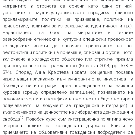
мигрантите в страната са сочени като едни от най-
успешните в мултикултуралистката парадигма (широко
прокламираните политики на признаване, политики на
присъствие, политики за изграждане на идентичност и пр.).
Нарастването на броя на мигрантите и техните
разнообразни етнически и културни специфики провокират
холандските власти да започнат прилагането на по-
рестриктивни политики на приемане, свързани с успешното
включване в холандското общество или стриктни правила
при получаването на гражданство (Krasteva 2014, рp. 573 –
574). Според Анна Кръстева новата концепция показва
нарастващи изисквания към имигрантите да инвестират в
бъдещата си интеграция чрез посещаването на езикови
курсове (срещу определено заплащане), познаването на
основните черти и специфики на местното общество (чрез
получаването на документ за гражданска интеграция) и
възприемането на ценностите на либералната демокрация и
10
свобода
. Подобен курс към интеграционна по-литика ясно
очертава целите на холандската държава. Езикът и
приемането на общовалидни граждански добродетели са