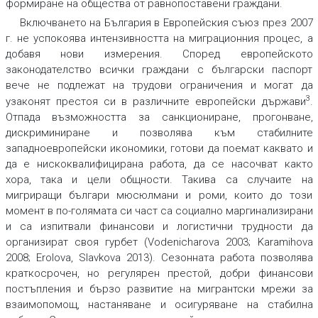
формиране на общества от равнопоставени граждани.
Включването на България в Европейския съюз през 2007
г. не успокоява интензивността на миграционния процес, а
добавя нови измерения. Според европейското
законодателство всички граждани с български паспорт
вече не подлежат на трудови ограничения и могат да
3
узаконят престоя си в различните европейски държави
.
Отпада възможността за санкциониране, прогонване,
дискриминиране и позволява към стабилните
западноевропейски икономики, готови да поемат каквато и
да е нискоквалифицирана работа, да се насочват както
хора, така и цели общности. Такива са случаите на
мигриращи българи мюсюлмани и роми, които до този
момент в по-голямата си част са социално маргинализирани
и са изпитвали финансови и логистични трудности да
организират своя гурбет (Vodenicharova 2003; Karamihova
2008; Erolova, Slavkova 2013). Сезонната работа позволява
краткосрочен, но регулярен престой, добри финансови
постъпления и бързо развитие на мигрантски мрежи за
взаимопомощ, настаняване и осигуряване на стабилна