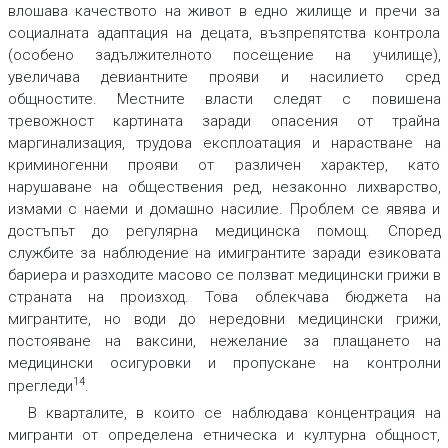
влошава качеството на живот в едно жилище и пречи за
социалната адаптация на децата, възпрепятства контрола
(особено задължителното посещение на училище),
увеличава девиантните прояви и насилието сред
общностите. Местните власти следят с повишена
тревожност картината заради опасения от трайна
маргинализация, трудова експлоатация и нарастване на
криминогенни прояви от различен характер, като
нарушаване на обществения ред, незаконно лихварство,
измами с наеми и домашно насилие. Проблем се явява и
достъпът до регулярна медицинска помощ. Според
службите за наблюдение на имигрантите заради езиковата
бариера и разходите масово се ползват медицински грижи в
страната на произход. Това облекчава бюджета на
мигрантите, но води до нередовни медицински грижи,
постояване на ваксини, нежелание за плащането на
медицински осигуровки и пропускане на контролни
14
прегледи
.
В кварталите, в които се наблюдава концентрация на
мигранти от определена етническа и културна общност,