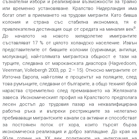
съзнателни избори и реализирани възможности за трайно
или временно установяване. Кралство Нидерландия има
богат опит в приемането на трудови мигранти. Като бивша
колония и страна със стабилна икономика, тя е
9
привлекателна дестинация още от средата на миналия век
.
До началото на новото хилядолетие имигрантите
съставляват 17 % от цялото холандско население. Извън
представителите от бившите колонии (суринамци, антилци,
молуканци), най-голямата мигрантска общност е тази на
турците, следвана от мароканската диаспора (Hagvedoorn,
Veenman, Vollebergh 2003, pp. 2 – 15). Относно мигрантите от
Източна Европа, най-голям е процентът на поляците, след
това румънците, следвани от българите, а общо техният брой
нараства стремително след премахването на Желязната
завеса. Икономическият профил на Кралството предполага
лесен достъп до трудовия пазар на неквалифицирана
работна ръка и въпреки рестрикциите за нелегално
пребиваващи мигрантските канали са активни и способстват
за постоянен поток от хора, които търсят бърза
икономическа реализация и добро заплащане. До края на
90-те години на ХХ век политиките на интеграция на