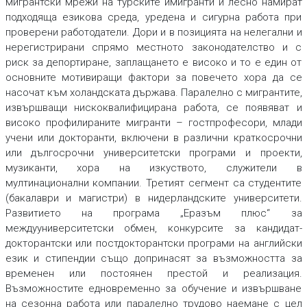
мигрантски мрежи на турските имигранти и лесно намират
подходяща езикова среда, уредена и сигурна работа при
проверени работодатели. Дори и в позицията на нелегални и
нерегистрирани спрямо местното законодателство и с
риск за депортиране, заплащането е високо и то е един от
основните мотивиращи фактори за повечето хора да се
насочат към холандската държава. Паралелно с мигрантите,
извършващи нискоквалифицирана работа, се появяват и
високо профилираните мигранти – гостпрофесори, млади
учени или докторанти, включени в различни краткосрочни
или дългосрочни университетски програми и проекти,
музиканти, хора на изкуството, служители в
мултинационални компании. Третият сегмент са студентите
(бакалаври и магистри) в нидерландските университети.
Развитието на програма „Еразъм плюс“ за
междууниверситетски обмен, конкурсите за кандидат-
докторантски или постдокторантски програми на английски
език и стипендии също допринасят за възможността за
временен или постоянен престой и реализация.
Възможностите едновременно за обучение и извършване
на сезонна работа или паралелно трудово наемане с цел