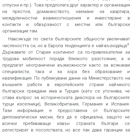
отпуски и пр.). Това предполага друг характер и организация
на престоя, домакинството, наемане на квартира,
междуличностни взаимоотношения и инвестиране в
контакти и обвързаност с местни или български
организации там.
Навсякъде по света българските общности увеличават
4
числеността си, но в Европа тенденцията е най-възходяща
.
Държавите от Стария континент са по-привлекателни за
трудова мобилност поради близкото разстояние, а и
предлагат неограничени възможности както за всякакви
специалисти, така и за хора без образование и
квалификация. По публикувани данни на Министерството на
външните работи в европейските страни най-много
български граждани има в Турция (като се уточнява, че
става въпрос за историческата диаспора на българските
турци изселници), Великобритания, Германия и Испания.
Тази информация е предоставена от българските
дипломатически мисии, без да е официална, защото не
всички пребиваващи извън страната българи се
регистрират в посолствата, но все пак дава гаранции за