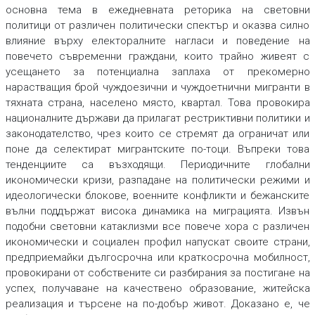
основна тема в ежедневната реторика на световни
политици от различен политически спектър и оказва силно
влияние върху електоралните нагласи и поведение на
повечето съвременни граждани, които трайно живеят с
усещането за потенциална заплаха от прекомерно
нарастващия брой чуждоезични и чуждоетнични мигранти в
тяхната страна, населено място, квартал. Това провокира
националните държави да прилагат рестриктивни политики и
законодателство, чрез които се стремят да ограничат или
поне да селектират мигрантските по-тоци. Въпреки това
тенденциите са възходящи. Периодичните глобални
икономически кризи, разпадане на политически режими и
идеологически блокове, военните конфликти и бежанските
вълни поддържат висока динамика на миграцията. Извън
подобни световни катаклизми все повече хора с различен
икономически и социален профил напускат своите страни,
предприемайки дългосрочна или краткосрочна мобилност,
провокирани от собствените си разбирания за постигане на
успех, получаване на качествено образование, житейска
реализация и търсене на по-добър живот. Доказано е, че