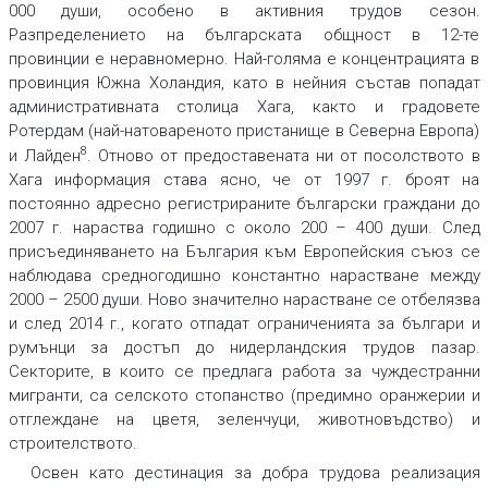
000 души, особено в активния трудов сезон.
Разпределението на българската общност в 12-те
провинции е неравномерно. Най-голяма е концентрацията в
провинция Южна Холандия, като в нейния състав попадат
административната столица Хага, както и градовете
Ротердам (най-натовареното пристанище в Северна Европа)
8
и Лайден
. Отново от предоставената ни от посолството в
Хага информация става ясно, че от 1997 г. броят на
постоянно адресно регистрираните български граждани до
2007 г. нараства годишно с около 200 – 400 души. След
присъединяването на България към Европейския съюз се
наблюдава средногодишно константно нарастване между
2000 – 2500 души. Ново значително нарастване се отбелязва
и след 2014 г., когато отпадат ограниченията за българи и
румънци за достъп до нидерландския трудов пазар.
Секторите, в които се предлага работа за чуждестранни
мигранти, са селското стопанство (предимно оранжерии и
отглеждане на цветя, зеленчуци, животновъдство) и
строителството.
Освен като дестинация за добра трудова реализация