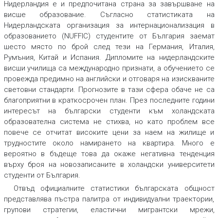
Нидерландия е и предпочитана страна за завършване на
висше образование. Съгласно статистиката на
Нидерландската организация за интернационализация в
образованието (NUFFIC) студентите от България заемат
шесто място по брой след тези на Германия, Италия,
Румъния, Китай и Испания. Дипломите на нидерландските
висши училища са международно признати, а обучението се
провежда предимно на английски и отговаря на изискваните
световни стандарти. Прогнозите в тази сфера обаче не са
благоприятни в краткосрочен план. През последните години
интересът на български студенти към холандската
образователна система не стихва, но като проблем все
повече се отчитат високите цени за наем на жилище и
трудностите около намирането на квартира. Много е
вероятно в бъдеще това да окаже негативна тенденция
върху броя на новозаписаните в холандски университети
студенти от България.
Отвъд официалните статистики българската общност
представлява пъстра палитра от индивидуални траектории,
групови стратегии, еластични мигрантски мрежи,