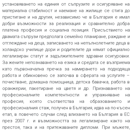
установяването на единия от съпрузите и осигуряване на
материална стабилност и наемане на жилище се стига до
пристигане и на другия, независимо че в България е имал
добри възможности за реализация и сравнително добра
платена професия и социална позиция. Присъствието на
двамата съпрузи предполага семейно планиране, раждане и
отглеждане на деца, записването на непълнолетните деца в
холандско училище дори и родителите да нямат официално
легализиран статут и задължителните здравни осигуровки.
За жените непознаването на езика и средата се възприема
като първоначална пречка за намирането на подходяща
работа и обикновено се започва в сферата на услугите –
почистване, домашна помощница, детска бавачка, работа в
оранжерии, пакетиране на цветя и др. Признаването на
професионалните компетентности и упражняване на
професия, която съответства на образованието и
професионалния стаж, получен в България, идва на по-късен
етап, в повечето случаи след влизането на България в ЕС
през 2007 г. и възможността за легализиране както на
престоя, така и на притежаваните дипломи. При мъжете,