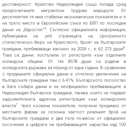
достоверност. Кралство Нидерландия също попада сред
предпочитаните мигрантски трудови маршрути. От
десетилетия тя има стабилни икономически показатели и е
на трето място в Европейския съюз по БВП по последни
5
данни на „Евростат“
. Съгласно официалната информация,
публикувана на уеб страницата на Централното
статистическо бюро на Кралството, броят на българските
6
граждани, пребиваващи законно за 2024 г., е 62 273 души
.
Това са данни, постъпили от регистрите към отделните
холандски общини. От тях 8578 души са родени в
холандската държава за период от една година. В сравнение
с предишните официални данни е отчетено увеличение на
българските граждани там с 6.41%. Българското посолство
в Хага събира данни и за неофициално пребиваващите в
Нидерландия български граждани, такива, които не подават
задължителната адресна регистрация към холандските
7
власти
. Чрез косвени показатели, получени предимно от
местните фирми за сезонна заетост реалният брой на
българските граждани е два пъти по-висок от официално
посочения и цифрата на пребиваващите нараства над 100