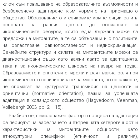
ключ към повишаване на образователните възможности и
безболезнено адаптиране към нормите на приемащото
общество. Образованието и езиковите компетенции са и в
основата на равния достъп до социалните и
икономическите ресурси, които една държава може да
предложи на мигрантите, а те са обвързани и с политиките
на овластяване, равнопоставеност и недискриминация.
Семейните структури и силата на мигрантските мрежи са
диагностицирани също като важни както за адаптацията,
така и за икономическите шансове на пазара на труда.
Образованието и сплотените мрежи играят важна роля при
икономическото позициониране на мигранта, но по-важно е,
че спомагат за културната трансмисия на ценности и
ориентации (normative orientation), важни за успешната
адаптация в холандското общество (Hagvedoorn, Veenman,
Vollebergh 2003, pp. 2 – 15).
Разбира се, немаловажен фактор в процеса на адаптация
са периодът на заселването и вътрешната хетерогенност и
характеристики на мигрантските общности, като
етнокултурни специфики (етничност и религия),