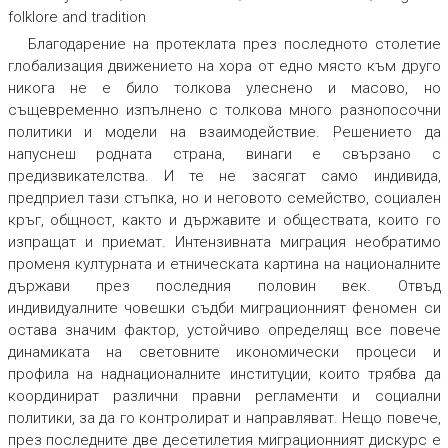
folklore and tradition
Благодарение на протеклата през последното столетие
глобализация движението на хора от едно място към друго
никога не е било толкова улеснено и масово, но
същевременно изпълнено с толкова много разнопосочни
политики и модели на взаимодействие. Решението да
напуснеш родната страна, винаги е свързано с
предизвикателства. И те не засягат само индивида,
предприел тази стъпка, но и неговото семейство, социален
кръг, общност, както и държавите и обществата, които го
изпращат и приемат. Интензивната миграция необратимо
променя културната и етническата картина на националните
държави през последния половин век. Отвъд
индивидуалните човешки съдби миграционният феномен си
остава значим фактор, устойчиво определящ все повече
динамиката на световните икономически процеси и
профила на наднационалните институции, които трябва да
координират различни правни регламенти и социални
политики, за да го контролират и направляват. Нещо повече,
през последните две десетилетия миграционният дискурс е