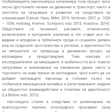
глобализацията закономерно катализира този процес чрез
лесно достъпните начини на движение и транспорт, както и
лекотата на свързване и развитие на средствата за
комуникация (Cassel, Haas, Miller 2014; Vertovec 2007, p. 1024
– 1054; Holtslag, Kremer, Schrijvers eds 2013; Кrasteva 2014).
Обществата се променят, расовите, етническите,
религиозните и културните различия в тях стават все по-
видими и вградени в публичната среда и социален дневен
ред на градските пространства и региони, а идентичността
на мигрантите се превръща в динамичен процес на
изграждане и предоговаряне. Това изисква от
изследователите на миграциите и мобилността все повече
натрупване и анализиране на емпирични данни, както и
търсенето на нови терени за изследване, чрез които да се
добавят липсващите парченца в големия пъзел на
глобалната миграционна мозайка и регистрираните модели
на общностно взаимодействие и политики на идентичност
(La Berber eds. 2015).
Настоящата статия е следствие от реализиране на
краткосрочно теренно етнографско проучване сред