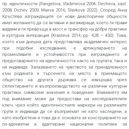
пр. идентичности (Rangelova, Vladimirova 2004; Decheva, sast.
2008, Dichev 2009, Maeva 2016, Slavkova 2022). Според Анна
Кръстева изграждащите се нови диаспорични общности
имат желанието да са активни и ангажиращи, което ги прави
видими и ги превръща в мост и трансфер на добри практики
и културна интеракция (Krasteva 2014, pр. 428 – 430). Това,
което към днешна дата представлява академичен интерес
при подобни изследвания, е артикулирането на
променливите и устойчивостта при изграждането и
предоговарянето на идентичността както на групата, така и
на индивида. Запазването на чувството за принадлежност
към родината и търсенето на място в приемащото
общество на другата държава се извършва чрез
селектирането и възпроизводството на различни културни
практики, символни значения и поведение. Взимането им
под внимание може да предостави на изследователите
ключ, чрез който идентичностните маркери на различните
групи и индивиди да се възприемат не като наследени, а
като изобретени и това да е основата за конструирането на
по-адекватни и адаптирани национални политики за