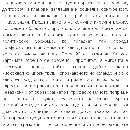
икономически и социален статус в държавата на произход,
дългосрочни планове, заплащане и социална осигуреност,
перспективи и желание за трайно установяване в
Нидерландия. Преди падането на комунистическия режим,
по време на блоковото противопоставяне, българите там са
малко. Единици са българите, които са успели да получат
политическо убежище, да попаднат там поради
професионални ангажименти или да останат в страната
чрез сключване на брак. През 90-те години на ХХ век
картината коренно се променя и профилът на мигранта е
предимно човек, който търси добре платен
нискоквалифициран труд. Непознаването на холандски език
или друг чужд език, липсата на разрешително за работа и
адресна регистрация са непреодолими препятствия и
независимо от образованието и професионалното поприще
се започва от нулата. Наличието на много турски
гастарбайтери, установили се в Нидерландия от средата на
двайсетото столетие, се оказва добра възможност за
българските турци, които по неволя стават едни от първите
11
мобилни граждани
. Те са посрещнати от добре развитите