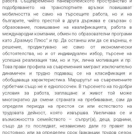
работа. Същевременно паневропейското пространство и
подобряването на транспортните връзки повишават
мобилността не само на търсещите работа, но и на
българите, чийто престой в друга държава е свързан с
образование, повишаване на квалификацията, работа в
международни компании, обмен по образователни програми
като „Еразмус Плюс“ и пр. Да останеш или да се върнеш, е
решение, продиктувано не само от икономически
обстоятелства, но и от индивидуален избор, търсене на
успешна реализация там, но и тук, лична мотивация и пр.
Това прави профила на съвременния мигрант изключително
динамичен и трудно подаващ се на класификация и
обобщаваща характеристика. Маршрутът на съвременните
гурбетчии също не е еднопосочен. В търсенето на по-добри
условия за работа, заплащане и живот той може
многократно да смени страната на пребиваване, сам да
определя периода на престоя си или естеството на
трудовата дейност, която извършва. Увеличава се и
възможността семейството – съпруг(а), деца, роднини,
също да го последват, независимо дали го правят за
постоянно, или за определен срок (ваканции, трудов сезон,