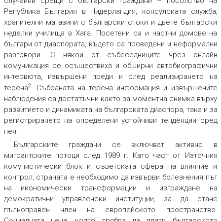
случайни срещи с български граждани – посолство на
Република България в Нидерландия, консулската служба,
хранителни магазини с български стоки и двете български
неделни училища в Хага. Посетени са и частни домове на
българи от диаспората, където са проведени и неформални
разговори. С някои от събеседниците чрез онлайн
комуникация се осъществиха и обширни автобиографични
интервюта, извършени преди и след реализирането на
2
терена
. Събраната на терена информация и извършените
наблюдения са достатъчни както за моментна снимка върху
развитието и динамиката на българската диаспора, така и за
регистрирането на определени устойчиви тенденции сред
нея.
Българските граждани се включват активно в
мигрантските потоци след 1989 г. Като част от Източния
комунистически блок и съветската сфера на влияние и
контрол, страната е необходимо да извърви болезнения път
на икономически трансформации и изграждане на
демократични управленски институции, за да стане
пълноправен член на европейското пространство.
Социалната цена, която трябва да плати българското