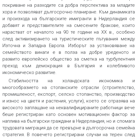
покриване на разходите са добра перспектива за младите
хора и позволяват дългосрочно планиране. Към динамиката
и произхода на българските имигранти в Нидерландия се
добавят и представителите на смесените бракове, които
нарастват от началото на 90 те години на ХХ в., особено
след активизирането на туристическите пътувания между
Източна и Западна Европа. Изборът за установяване на
семейството винаги е в полза на добре уреденото и
развито европейско общество за сметка на турбулентния
преход към демокрация в България и колебливото
икономическо развитие.
Стабилността на холандската икономика и
многообразието на стопанските отрасли (строителство,
промишленост, експорт, селско стопанство, производство
и износ на цветя и растения, услуги), което се отразява на
високото заплащане на неквалифицираните работници вече
беше регистриран като основен мотивационен фактор за
наплива на български граждани в Нидерландия, но и спомага
трудовата миграция да се превърне в дългосрочна семейна
стратегия. В повечето регистрирани случаи на терен след