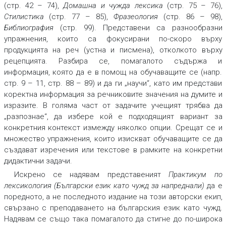
(стр. 42 – 74),
Домашна и чужда лексика
(стр. 75 – 76),
Стилистика
(стр. 77 – 85),
Фразеология
(стр. 86 – 98),
Библиография
(стр. 99). Представени са разнообразни
упражнения, които са фокусирани по-скоро върху
продукцията на реч (устна и писмена), отколкото върху
рецепцията. Разбира се, помагалото съдържа и
информация, която да е в помощ на обучаващите се (напр.
стр. 9 – 11, стр. 88 – 89) и да ги „научи“, като им представи
коректна информация за речниковите значения на думите и
изразите. В голяма част от задачите учещият трябва да
„разпознае“, да избере кой е подходящият вариант за
конкретния контекст измежду няколко опции. Срещат се и
множество упражнения, които изискват обучаващите се да
създават изречения или текстове в рамките на конкретни
дидактични задачи.
Искрено се надявам представеният
Практикум по
лексикология (Български език като чужд за напреднали)
да е
поредното, а не последното издание на този авторски екип,
свързано с преподаването на българския език като чужд.
Надявам се също така помагалото да стигне до по-широка