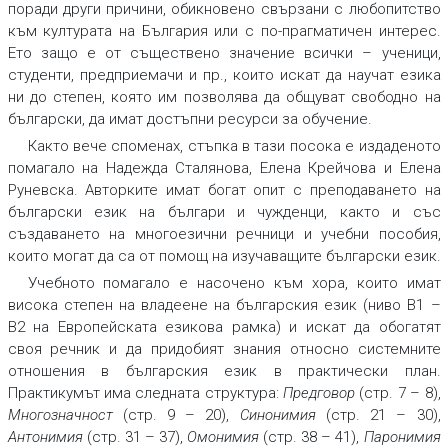
поради други причини, обикновено свързани с любопитство
към културата на България или с по-прагматичен интерес.
Ето защо е от съществено значение всички – ученици,
студенти, предприемачи и пр., които искат да научат езика
ни до степен, която им позволява да общуват свободно на
български, да имат достъпни ресурси за обучение.
Както вече споменах, стъпка в тази посока е издаденото
помагало на Надежда Сталянова, Елена Крейчова и Елена
Руневска. Авторките имат богат опит с преподаването на
български език на българи и чужденци, както и със
създаването на многоезични речници и учебни пособия,
които могат да са от помощ на изучаващите български език.
Учебното помагало е насочено към хора, които имат
висока степен на владеене на българския език (ниво B1 –
B2 на Европейската езикова рамка) и искат да обогатят
своя речник и да придобият знания относно системните
отношения в българския език в практически план.
Практикумът има следната структура:
Предговор
(стр. 7 – 8),
Многозначност
(стр. 9 – 20),
Синонимия
(стр. 21 – 30),
Антонимия
(стр. 31 – 37),
Омонимия
(стр. 38 – 41),
Паронимия