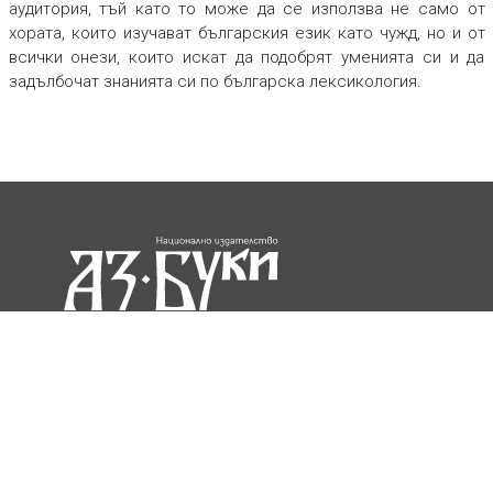
аудитория, тъй като то може да се използва не само от
хората, които изучават българския език като чужд, но и от
всички онези, които искат да подобрят уменията си и да
задълбочат знанията си по българска лексикология.
София 1113, бул. “Цариградско шосе” №
125, бл. 5
Телефон: +0700 18466
Електронна поща:
azbuki@mon.bg