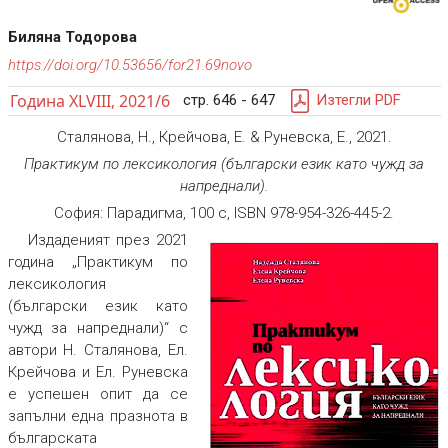
Биляна Тодорова
https://doi.org/10.53656/for21.69novo
Година XLVIII, 2021/6
стр. 646 - 647
Изтегли PDF
Сталянова, Н., Крейчова, Е. & Руневска, Е., 2021.
Практикум по лексикология (български език като чужд за
напреднали)
.
София: Парадигма, 100 с, ISBN 978-954-326-445-2.
Издаденият през 2021
година „Практикум по
лексикология
(български език като
чужд за напреднали)“ с
автори Н. Сталянова, Ел.
Крейчова и Ел. Руневска
е успешен опит да се
запълни една празнота в
българската