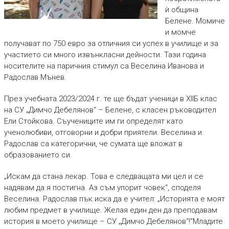
ѝ община
Белене. Момиче
и момче
получават по 750 евро за отличния си успех в училище и за
участието си много извънкласни дейности. Тази година
носителите на паричния стимул са Веселина Иванова и
Радослав Мънев.
През учебната 2023/2024 г. те ще бъдат ученици в XIIБ клас
на СУ „Димчо Дебелянов“ – Белене, с класен ръководител
Ели Стойкова. Съучениците им ги определят като
ученолюбиви, отговорни и добри приятели. Веселина и
Радослав са категорични, че сумата ще вложат в
образованието си.
„Искам да стана лекар. Това е следващата ми цел и се
надявам да я постигна. Аз съм упорит човек“, споделя
Веселина. Радослав пък иска да е учител: „Историята е моят
любим предмет в училище. Желая един ден да преподавам
история в моето училище – СУ „Димчо Дебелянов“!“Младите