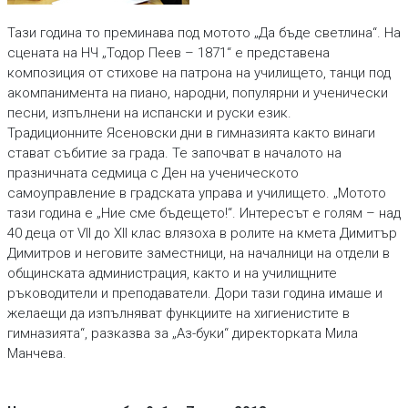
Тази година то преминава под мотото „Да бъде светлина“. На
сцената на НЧ „Тодор Пеев – 1871“ е представена
композиция от стихове на патрона на училището, танци под
акомпанимента на пиано, народни, популярни и ученически
песни, изпълнени на испански и руски език.
Традиционните Ясеновски дни в гимназията както винаги
стават събитие за града. Те започват в началото на
празничната седмица с Ден на ученическото
самоуправление в градската управа и училището. „Мотото
тази година е „Ние сме бъдещето!“. Интересът е голям – над
40 деца от VII до XII клас влязоха в ролите на кмета Димитър
Димитров и неговите заместници, на началници на отдели в
общинската администрация, както и на училищните
ръководители и преподаватели. Дори тази година имаше и
желаещи да изпълняват функциите на хигиенистите в
гимназията“, разказва за „Аз-буки“ директорката Мила
Манчева.